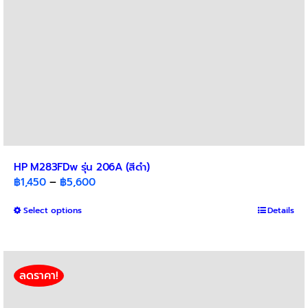
product
page
HP M283FDw รุ่น 206A (สีดำ)
Price
฿
1,450
–
฿
5,600
range:
This
Select options
฿1,450
Details
product
through
has
฿5,600
multiple
variants.
ลดราคา!
The
options