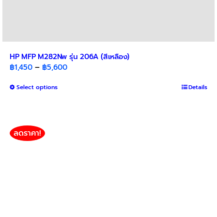
HP MFP M282Nw รุ่น 206A (สีเหลือง)
Price
฿
1,450
–
฿
5,600
range:
This
Select options
฿1,450
Details
product
through
has
฿5,600
multiple
variants.
ลดราคา!
The
options
may
be
chosen
on
the
product