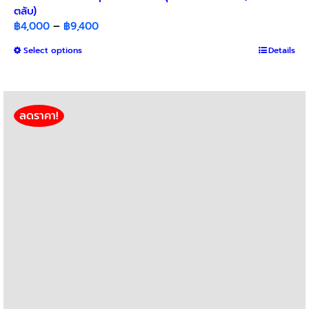
ตลับ)
Price
฿
4,000
–
฿
9,400
range:
This
Select options
Details
฿4,000
product
through
has
฿9,400
multiple
variants.
ลดราคา!
The
options
may
be
chosen
on
the
product
page