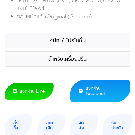
ปริมาณงานพิมพ์ (BK 1,350 / สี C,M,Y 1,250
แผ่น) 5%A4
ตลับหมึกแท้ (Original)(Genuine)
หมึก / โปรโมชั่น
สำหรับเครื่องปริ้น
แชทผ่าน
แชทผ่าน Line
Facebook
สั่ง
จ่าย
จัด
รับ
ซื้อ
เงิน
ส่ง
ประกัน