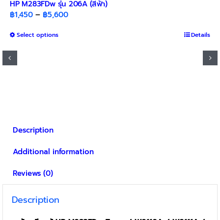
HP M283FDw รุ่น 206A (สีฟ้า)
Price
฿
1,450
–
฿
5,600
range:
This
Select options
฿1,450
Details
product
through
has
฿5,600
multiple
variants.
The
options
may
be
Description
chosen
on
Additional information
the
product
Reviews (0)
page
Description