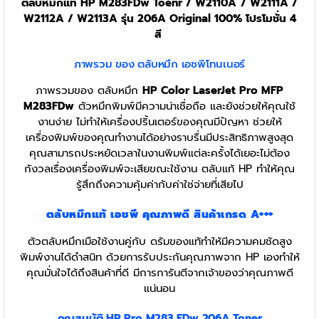
ตลับหมึกแท้ HP M283FDw Toenr / W2110A
/ W2111A /
W2112A / W2113A รุ่น 206A Original 100% โปรโมชั่น 4
สี
ภาพรวม ของ ตลับหมึก เอชพีโทนเนอร์
ภาพรวมของ ตลับหมึก
HP Color LaserJet Pro MFP
M283FDw
ตัวหมึกพิมพ์มีความน่าเชื่อถือ และยังช่วยให้คุณใช้
งานง่าย ไม่ทำให้เครื่องปริ้นเตอร์ของคุณมีปัญหา ช่วยให้
เครื่องพิมพ์ของคุณทำงานได้อย่างราบรื่นมีประสิทธิภาพสูงสุด
คุณสามารถประหยัดเวลาในงานพิมพ์แต่ละครั้งได้เยอะไม่ต้อง
กังวลเรื่องเครื่องพิมพ์จะเสียขณะใช้งาน ตลับแท้ HP ทำให้คุณ
รู้สึกถึงความคุ้มค่ากับค่าใช่จ่ายที่เสียไป
ตลับหมึกแท้
เอชพี
คุณภาพดี สินค้าเกรด A+++
ตัวตลับหมึกเมือใช้งานคู่กับ ดรัมของแท้ทำให้มีความคมชัดสูง
พิมพ์งานได้ดำสนิท ด้วยการรับประกันคุณภาพจาก HP เองทำให้
คุณมั่นใจได้ถึงสินค้าที่ดี มีการการันตีจากเจ้าของว่าคุณภาพดี
แน่นอน
คุณสมบัติ HP Pro M283 FDw 206A
Toner