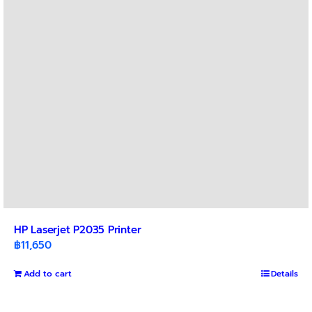
be
chosen
on
the
product
page
HP Laserjet P2035 Printer
฿
11,650
Add to cart
Details