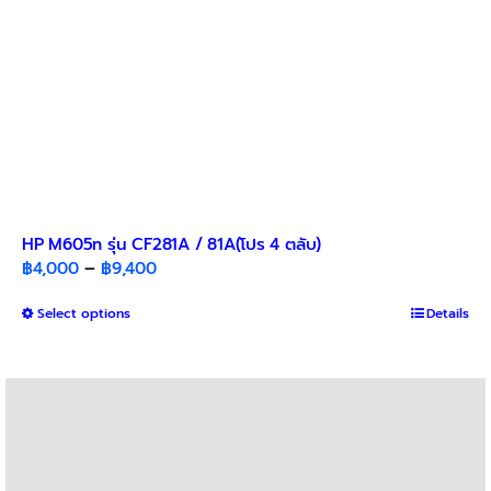
page
HP M605n รุ่น CF281A / 81A(โปร 4 ตลับ)​
Price
฿
4,000
–
฿
9,400
range:
This
Select options
฿4,000
Details
product
through
has
฿9,400
multiple
variants.
The
options
may