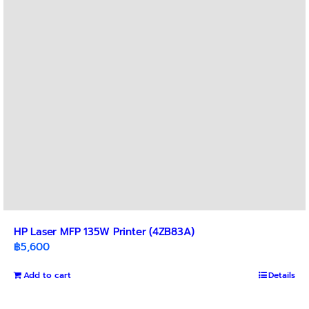
HP Laser MFP 135W Printer (4ZB83A)
฿
5,600
Add to cart
Details