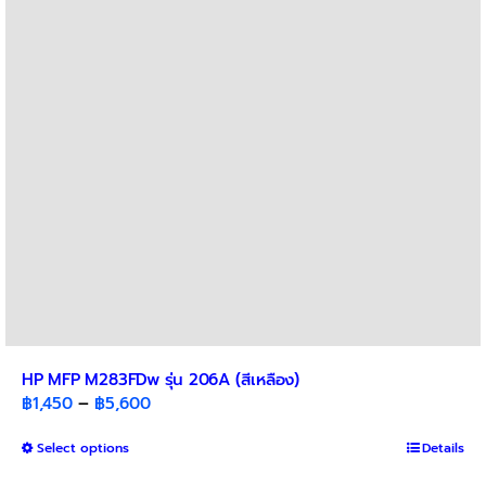
may
be
chosen
on
the
product
page
HP MFP M283FDw รุ่น 206A (สีเหลือง)
Price
฿
1,450
–
฿
5,600
range:
This
Select options
฿1,450
Details
product
through