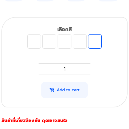
เลือกสี
HP
M283FDw
รุ่น
Add to cart
206A
(BK,C,M,Y)
(Original)
สินค้าที่เกี่ยวข้องกัน คุณอาจสนใจ
quantity