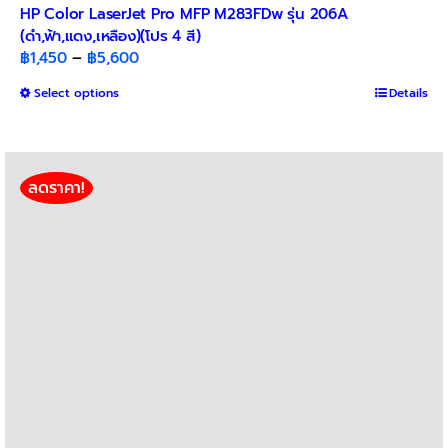
HP Color LaserJet Pro MFP M283FDw รุ่น 206A
(ดำ,ฟ้า,แดง,เหลือง)(โปร 4 สี)
Price
฿
1,450
–
฿
5,600
range:
This
Select options
Details
฿1,450
product
through
has
฿5,600
multiple
variants.
ลดราคา!
The
options
may
be
chosen
on
the
product
page