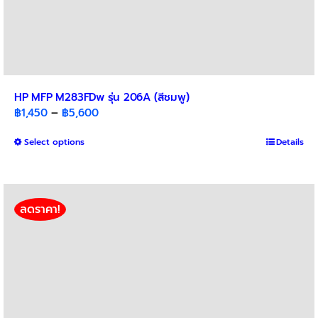
HP MFP M283FDw รุ่น 206A (สีชมพู)
Price
฿
1,450
–
฿
5,600
range:
This
Select options
฿1,450
Details
product
through
has
฿5,600
multiple
variants.
ลดราคา!
The
options
may
be
chosen
on
the