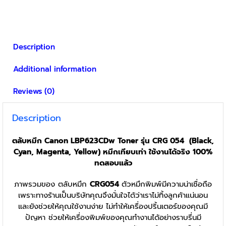
The
options
may
be
Description
chosen
on
Additional information
the
product
Reviews (0)
page
Description
ตลับหมึก Canon LBP623CDw Toner รุ่น CRG 054 (Black,
Cyan, Magenta, Yellow) หมึกเทียบเท่า ใช้งานได้จริง 100%
ทดสอบแล้ว
ภาพรวมของ ตลับหมึก
CRG054
ตัวหมึกพิมพ์มีความน่าเชื่อถือ
เพราะทางร้านเป็นบริษัทคุณจึงมั่นใจได้ว่าเราไม่ทิ้งลูกค้าแน่นอน
และยังช่วยให้คุณใช้งานง่าย ไม่ทำให้เครื่องปริ้นเตอร์ของคุณมี
ปัญหา ช่วยให้เครื่องพิมพ์ของคุณทำงานได้อย่างราบรื่นมี