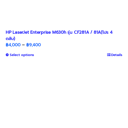
HP LaserJet Enterprise M630h รุ่น CF281A / 81A(โปร 4
ตลับ)
Price
฿
4,000
–
฿
9,400
range:
This
Select options
Details
฿4,000
product
through
has
฿9,400
multiple
variants.
The
options
may
be
chosen
on
the