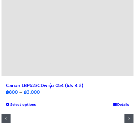
on
the
product
page
Canon LBP623CDw รุ่น 054 (โปร 4 สี)
Price
฿
800
–
฿
3,000
range:
This
Select options
฿800
Details
product
through
has
฿3,000
multiple
variants.