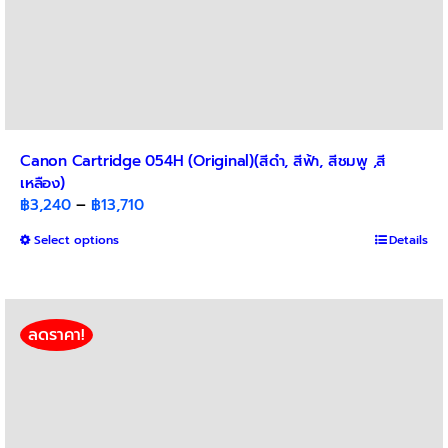
Canon Cartridge 054H (Original)(สีดำ, สีฟ้า, สีชมพู ,สี
เหลือง)
Price
฿
3,240
–
฿
13,710
range:
This
Select options
Details
฿3,240
product
through
has
฿13,710
multiple
variants.
ลดราคา!
The
options
may
be
chosen