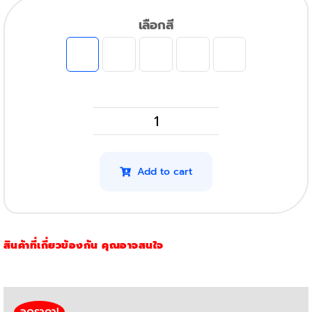
เลือกสี
Canon
LBP623CDw
รุ่น
Add to cart
054
(สีดำ)
quantity
สินค้าที่เกี่ยวข้องกัน คุณอาจสนใจ
ลดราคา!