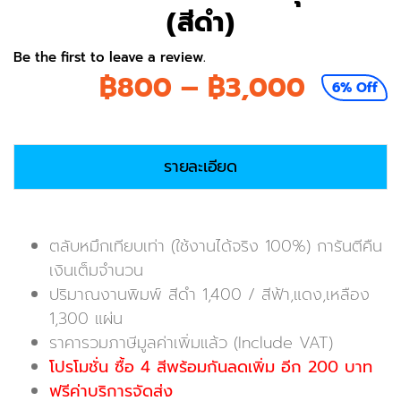
(สีดำ)
Be the first to leave a review.
Price
฿
800
–
฿
3,000
6% Off
range:
฿800
รายละเอียด
throug
฿3,00
ตลับหมึกเทียบเท่า (ใช้งานได้จริง 100%) การันตีคืน
เงินเต็มจำนวน
ปริมาณงานพิมพ์ สีดำ 1,400 / สีฟ้า,แดง,เหลือง
1,300 แผ่น
ราคารวมภาษีมูลค่าเพิ่มแล้ว (Include VAT)
โปรโมชั่น ซื้อ 4 สีพร้อมกันลดเพิ่ม อีก 200 บาท
ฟรีค่าบริการจัดส่ง