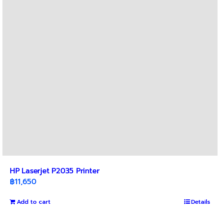
may
be
chosen
on
the
product
page
HP Laserjet P2035 Printer
฿
11,650
Add to cart
Details