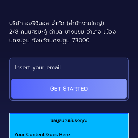
may
be
chosen
บริษัท ออริจินอล จำกัด (สำนักงานใหญ่)
on
the
2/8 ถนนศรีษะคู้ ตำบล บางแขม อำเภอ เมือง
product
นครปฐม จังหวัดนครปฐม 73000
page
GET STARTED
ข้อมูลบัญชีของคุณ
Your Content Goes Here