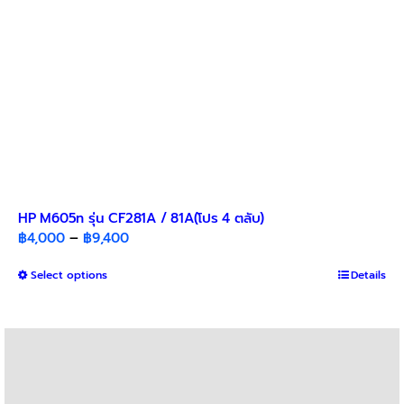
HP M605n รุ่น CF281A / 81A(โปร 4 ตลับ)​
Price
฿
4,000
–
฿
9,400
range:
This
Select options
฿4,000
Details
product
through
has
฿9,400
multiple
variants.
The
options