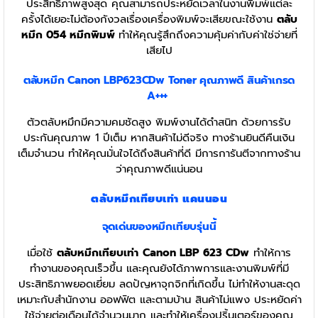
ประสิทธิภาพสูงสุด คุณสามารถประหยัดเวลาในงานพิมพ์แต่ละ
ครั้งได้เยอะไม่ต้องกังวลเรื่องเครื่องพิมพ์จะเสียขณะใช้งาน
ตลับ
หมึก 054
หมึกพิมพ์
ทำให้คุณรู้สึกถึงความคุ้มค่ากับค่าใช่จ่ายที่
เสียไป
ตลับหมึก Canon LBP623CDw
Toner
คุณภาพดี สินค้าเกรด
A+++
ตัวตลับหมึกมีความคมชัดสูง พิมพ์งานได้ดำสนิท ด้วยการรับ
ประกันคุณภาพ 1 ปีเต็ม หากสินค้าไม่ดีจริง ทางร้านยินดีคืนเงิน
เต็มจำนวน ทำให้คุณมั่นใจได้ถึงสินค้าที่ดี มีการการันตีจากทางร้าน
ว่าคุณภาพดีแน่นอน
ตลับหมึกเทียบเท่า แคนนอน
จุดเด่นของหมึกเทียบรุ่นนี้
เมื่อใช้
ตลับหมึกเทียบเท่า
Canon LBP 623 CDw
ทำให้การ
ทำงานของคุณเร็วขึ้น และคุณยังได้ภาพการและงานพิมพ์ที่มี
ประสิทธิภาพยอดเยี่ยม ลดปัญหาจุกจิกที่เกิดขึ้น ไม่ทำให้งานสะดุด
เหมาะกับสำนักงาน ออฟฟิต และตามบ้าน สินค้าไม่แพง ประหยัดค่า
ใช้จ่ายต่อเดือนได้จำนวนมาก และทำให้เครื่องปริ้นเตอร์ของคุณ