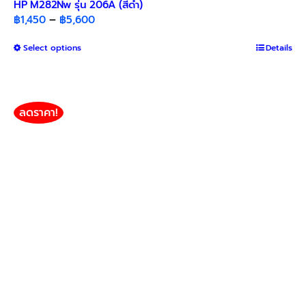
HP M282Nw รุ่น 206A (สีดำ)
Price
฿
1,450
–
฿
5,600
range:
This
Select options
฿1,450
Details
product
through
has
฿5,600
multiple
variants.
ลดราคา!
The
options
may
be
chosen
on
the
product
page