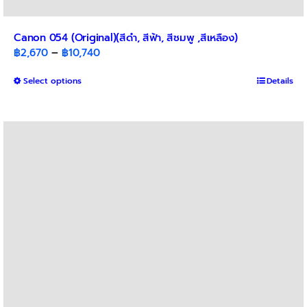
Canon 054 (Original)(สีดำ, สีฟ้า, สีชมพู ,สีเหลือง)
Price
฿
2,670
–
฿
10,740
range:
This
Select options
฿2,670
Details
product
through
has
฿10,740
multiple
variants.
The
options
may
be
chosen
on
the
product
page