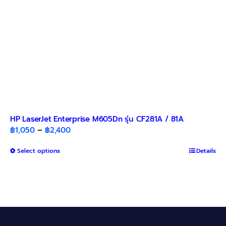
product
page
HP LaserJet Enterprise M605Dn รุ่น CF281A / 81A
Price
฿
1,050
–
฿
2,400
range:
This
Select options
฿1,050
Details
product
through
has
฿2,400
multiple
variants.
The
options