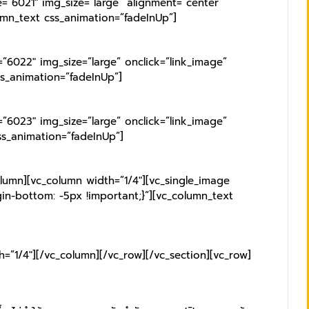
=”6021″ img_size=”large” alignment=”center”
umn_text css_animation=”fadeInUp”]
”6022″ img_size=”large” onclick=”link_image”
ss_animation=”fadeInUp”]
”6023″ img_size=”large” onclick=”link_image”
ss_animation=”fadeInUp”]
olumn][vc_column width=”1/4″][vc_single_image
in-bottom: -5px !important;}”][vc_column_text
=”1/4″][/vc_column][/vc_row][/vc_section][vc_row]