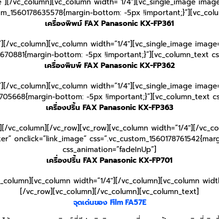
e”][/vc_column][vc_column width=”1/4″][vc_single_image image
tom_1560178635578{margin-bottom: -5px !important;}”][vc_col
เครื่องพิพม์ FAX Panasonic KX-FP361
”][/vc_column][vc_column width=”1/4″][vc_single_image image=
670881{margin-bottom: -5px !important;}”][vc_column_text c
เครื่องพิมพ์ FAX Panasonic KX-FP362
”][/vc_column][vc_column width=”1/4″][vc_single_image image=
705668{margin-bottom: -5px !important;}”][vc_column_text c
เครื่องปริ้น FAX Panasonic KX-FP363
][/vc_column][/vc_row][vc_row][vc_column width=”1/4″][/vc_c
ter” onclick=”link_image” css=”.vc_custom_1560178761542{marg
css_animation=”fadeInUp”]
เครื่องปริ้น FAX Panasonic KX-FP701
c_column][vc_column width=”1/4″][/vc_column][vc_column width
[/vc_row][vc_column][/vc_column][vc_column_text]
จุดเด่นของ Film FA57E