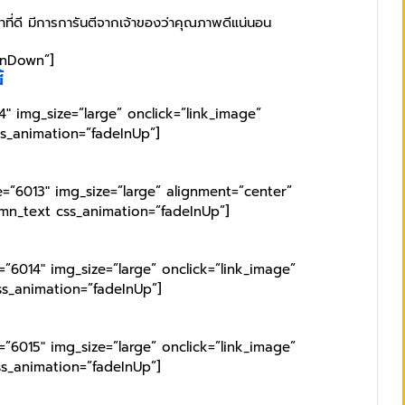
ที่ดี มีการการันตีจากเจ้าของว่าคุณภาพดีแน่นอน
InDown”]
้
″ img_size=”large” onclick=”link_image”
ss_animation=”fadeInUp”]
=”6013″ img_size=”large” alignment=”center”
umn_text css_animation=”fadeInUp”]
”6014″ img_size=”large” onclick=”link_image”
ss_animation=”fadeInUp”]
”6015″ img_size=”large” onclick=”link_image”
ss_animation=”fadeInUp”]