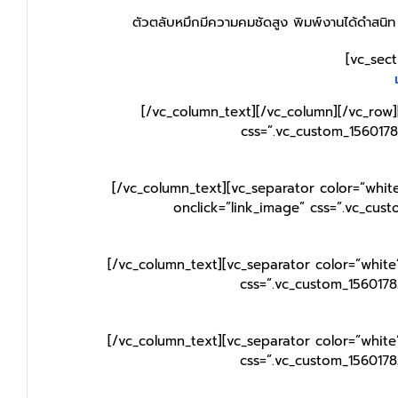
ตัวตลับหมึกมีความคมชัดสูง พิมพ์งานได้ดำสนิท 
[vc_sec
[/vc_column_text][/vc_column][/vc_row]
css=”.vc_custom_1560178
[/vc_column_text][vc_separator color=”whit
onclick=”link_image” css=”.vc_cus
[/vc_column_text][vc_separator color=”white
css=”.vc_custom_1560178
[/vc_column_text][vc_separator color=”white
css=”.vc_custom_1560178