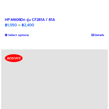
HP M606Dn รุ่น CF281A / 81A
Price
฿
1,050
–
฿
2,400
range:
This
Select options
฿1,050
Details
product
through
has
฿2,400
multiple
variants.
ลดราคา!
The
options
may
be
chosen
on
the
product
page