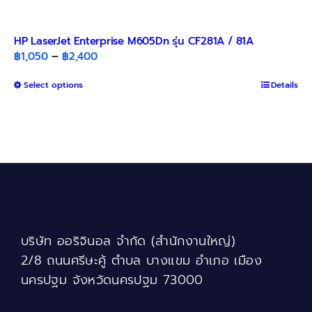
HP LaserJet Enterprise M605Dn รุ่น CF281A / 81A
Price
฿
1,050
–
฿
2,400
range:
This
Select options
฿1,050
Details
product
through
has
฿2,400
multiple
variants.
The
options
may
be
chosen
บริษัท ออริจินอล จำกัด (สำนักงานใหญ่)
on
the
2/8 ถนนศรีษะคู้ ตำบล บางแขม อำเภอ เมือง
product
นครปฐม จังหวัดนครปฐม 73000
page