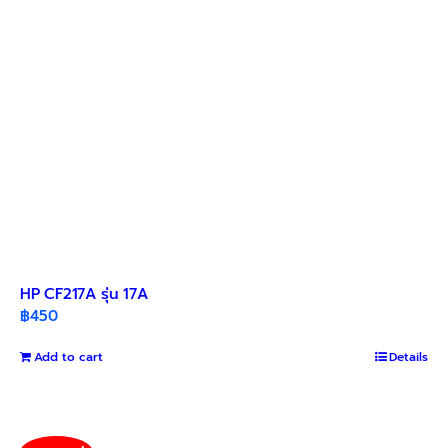
chosen
on
the
product
page
HP CF217A รุ่น 17A
฿
450
Add to cart
Details