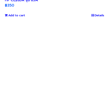
฿
350
Add to cart
Details