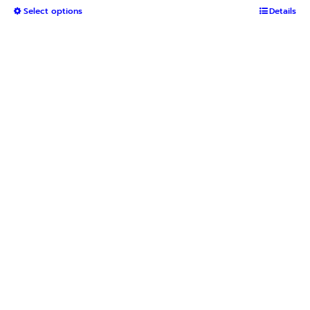
This
Select options
฿4,000
Details
product
through
has
฿9,400
multiple
variants.
The
options
may
be
chosen
on
the
product
page