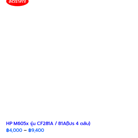
ลดราคา!
HP M605x รุ่น CF281A / 81A(โปร 4 ตลับ)​
Price
฿
4,000
–
฿
9,400
range: