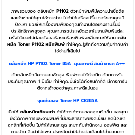
ภาพรวมของ ตลับหมึก
P1102
ตัวหมึกพิมพ์มีความน่าเชื่อถือ
และยังช่วยให้คุณใช้งานง่าย ไม่ทำให้เครื่องปริ้นเตอร์ของคุณมี
ปัญหา ช่วยให้เครื่องพิมพ์ของคุณทำงานได้อย่างราบรื่นมี
ประสิทธิภาพสูงสุด คุณสามารถประหยัดเวลาในงานพิมพ์แต่ละ
ครั้งได้เยอะไม่ต้องกังวลเรื่องเครื่องพิมพ์จะเสียขณะใช้งาน
ตลับ
หมึก Toner P1102 หมึกพิมพ์
ทำให้คุณรู้สึกถึงความคุ้มค่ากับค่า
ใช่จ่ายที่เสียไป
ตลับหมึก HP P1102
Toner
85A
คุณภาพดี สินค้าเกรด A+++
ตัวตลับหมึกมีความคมชัดสูง พิมพ์งานได้ดำสนิท ด้วยการรับ
ประกันคุณภาพ 1 ปีเต็ม ทำให้คุณมั่นใจได้ถึงสินค้าที่ดี มีการการัน
ตีจากเจ้าของว่าคุณภาพดีแน่นอน
จุดเด่นของ Toner
HP
CE285A
เมื่อใช้
ตลับหมึกเทียบเท่า
ทำให้การทำงานของคุณเร็วขึ้น และคุณ
ยังได้ภาพการและงานพิมพ์ที่มีประสิทธิภาพยอดเยี่ยม ลดปัญหา
จุกจิกที่เกิดขึ้น ไม่ทำให้งานสะดุด เหมาะกับสำนักงาน ออฟฟิต และ
ตามบ้าน สินค้าไม่แพง ประหยัดค่าใช้จ่ายต่อเดือนได้จำนวนมาก