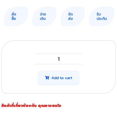
สั่ง
จ่าย
จัด
รับ
ซื้อ
เงิน
ส่ง
ประกัน
HP
P1102
รุ่น
Add to cart
CE285A
รุ่น
85A
สินค้าที่เกี่ยวข้องกัน คุณอาจสนใจ
quantity