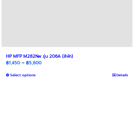
HP MFP M282Nw รุ่น 206A (สีฟ้า)
Price
฿
1,450
–
฿
5,600
range:
This
Select options
฿1,450
Details
product
through
has
฿5,600
multiple
variants.
The
options
may
be