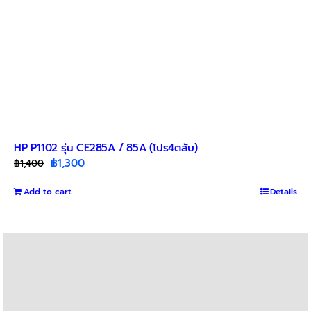
HP P1102 รุ่น CE285A / 85A (โปร4ตลับ)
Original
Current
฿
1,300
฿
1,400
price
price
Add to cart
was:
is:
Details
฿1,400.
฿1,300.