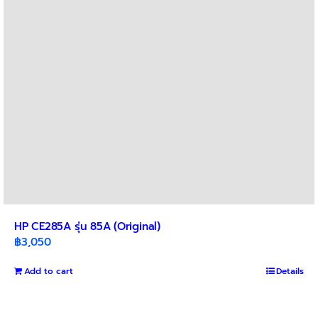
HP CE285A รุ่น 85A (Original)
฿
3,050
Add to cart
Details