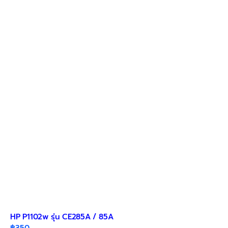
HP P1102w รุ่น CE285A / 85A
฿
350