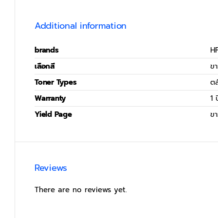
Additional information
brands
H
เลือกสี
ข
Toner Types
ตล
Warranty
1 ป
Yield Page
ข
Reviews
There are no reviews yet.