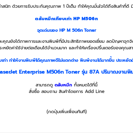
สนิท ด้วยการรับประกันคุณภาพ 1 ปีเต็ม ทำให้คุณมั่นใจได้ถึงสินค้าที่ดี
ตลับหมึกเทียบเท่า HP M506n
จุดเด่นของ
HP M 506n
Toner
คุณยังได้ภาพการและงานพิมพ์ที่มีประสิทธิภาพยอดเยี่ยม ลดปัญหาจุกจิกท
ระหยัดค่าใช้จ่ายต่อเดือนได้จำนวนมาก และทำให้เครื่องปริ้นเตอร์ของคุณสา
บเท่า
ทำให้งานพิมพ์ได้คุณภาพดีไม่แตกต่าง พิมพ์งานได้มากขึ้น ประหยัดต
aserJet Enterprise M506n Toner รุ่น 87A ปริมาณงานพิ
สามารถดู
ตลับหมึก
ทั้งหมดได้ที่นี้
สั่งซื้อ สอบถาม สินค้าโดยการ Add Line
(กดปุ่มเพิ่มเพื่อนทันที)