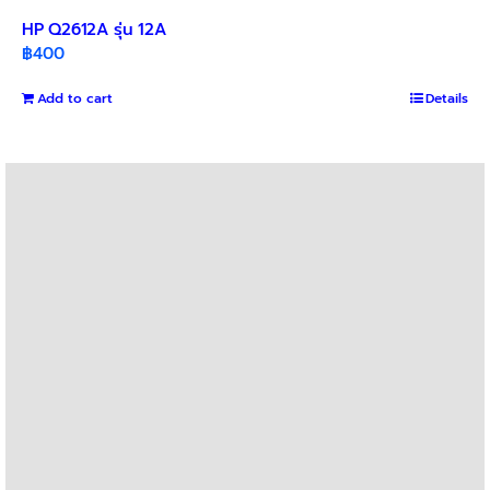
HP Q2612A รุ่น 12A
฿
400
Add to cart
Details