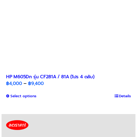
HP M605Dn รุ่น CF281A / 81A (โปร 4 ตลับ)
Price
฿
4,000
–
฿
9,400
range:
This
Select options
฿4,000
Details
product
through
has
฿9,400
multiple
variants.
ลดราคา!
The
options