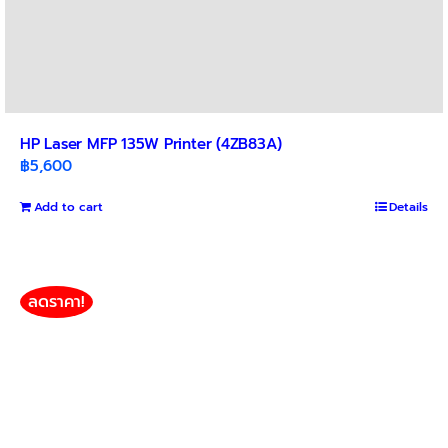
HP Laser MFP 135W Printer (4ZB83A)
฿
5,600
Add to cart
Details
ลดราคา!