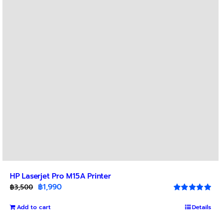
may
be
chosen
on
the
product
page
HP Laserjet Pro M15A Printer
Original
Current
฿
1,990
฿
3,500
price
price
Rated
5.00
out of 5
Add to cart
was:
is:
Details
฿3,500.
฿1,990.