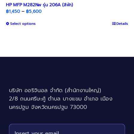
HP MFP M282Nw รุ่น 206A (สีฟ้า)
Price
฿
1,450
–
฿
5,600
range:
This
Select options
฿1,450
Details
product
through
has
฿5,600
multiple
variants.
The
options
may
be
chosen
บริษัท ออริจินอล จำกัด (สำนักงานใหญ่)
on
the
2/8 ถนนศรีษะคู้ ตำบล บางแขม อำเภอ เมือง
product
นครปฐม จังหวัดนครปฐม 73000
page