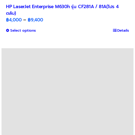
HP LaserJet Enterprise M630h รุ่น CF281A / 81A(โปร 4
ตลับ)
Price
฿
4,000
–
฿
9,400
range:
This
Select options
Details
฿4,000
product
through
has
฿9,400
multiple
variants.
The
options
may
be
chosen
on
the
product
page