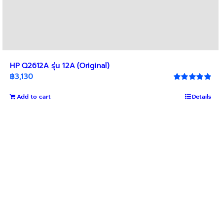
HP Q2612A รุ่น 12A (Original)
฿
3,130
Rated
5.00
out of 5
Add to cart
Details