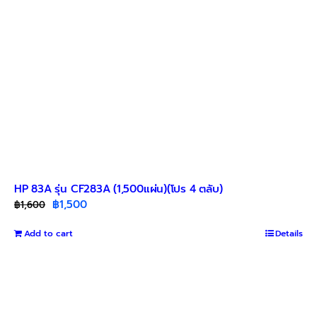
HP 83A รุ่น CF283A (1,500แผ่น)(โปร 4 ตลับ)
Original
Current
฿
1,500
฿
1,600
price
price
Add to cart
was:
is:
Details
฿1,600.
฿1,500.