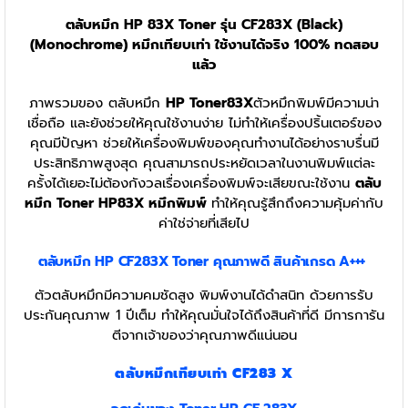
ตลับหมึก HP 83X Toner รุ่น CF283X (Black)
(Monochrome) หมึกเทียบเท่า ใช้งานได้จริง 100% ทดสอบ
แล้ว
ภาพรวมของ ตลับหมึก
HP Toner83X
ตัวหมึกพิมพ์มีความน่า
เชื่อถือ และยังช่วยให้คุณใช้งานง่าย ไม่ทำให้เครื่องปริ้นเตอร์ของ
คุณมีปัญหา ช่วยให้เครื่องพิมพ์ของคุณทำงานได้อย่างราบรื่นมี
ประสิทธิภาพสูงสุด คุณสามารถประหยัดเวลาในงานพิมพ์แต่ละ
ครั้งได้เยอะไม่ต้องกังวลเรื่องเครื่องพิมพ์จะเสียขณะใช้งาน
ตลับ
หมึก Toner HP83X หมึกพิมพ์
ทำให้คุณรู้สึกถึงความคุ้มค่ากับ
ค่าใช่จ่ายที่เสียไป
ตลับหมึก HP CF283X Toner
คุณภาพดี สินค้าเกรด A+++
ตัวตลับหมึกมีความคมชัดสูง พิมพ์งานได้ดำสนิท ด้วยการรับ
ประกันคุณภาพ 1 ปีเต็ม ทำให้คุณมั่นใจได้ถึงสินค้าที่ดี มีการการัน
ตีจากเจ้าของว่าคุณภาพดีแน่นอน
ตลับหมึกเทียบเท่า CF283 X