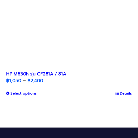
product
page
HP M630h รุ่น CF281A / 81A
Price
฿
1,050
–
฿
2,400
range:
This
Select options
฿1,050
Details
product
through
has
฿2,400
multiple
variants.
The
options