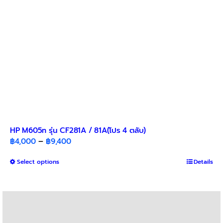
HP M605n รุ่น CF281A / 81A(โปร 4 ตลับ)​
Price
฿
4,000
–
฿
9,400
range:
This
Select options
฿4,000
Details
product
through
has
฿9,400
multiple
variants.
The