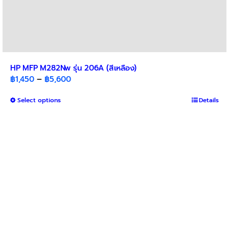
HP MFP M282Nw รุ่น 206A (สีเหลือง)
Price
฿
1,450
–
฿
5,600
range:
This
Select options
฿1,450
Details
product
through
has
฿5,600
multiple
variants.
The
options
may
be
chosen
on
the