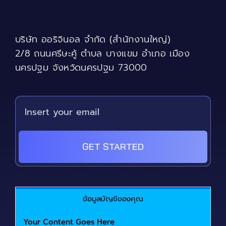
may
be
chosen
บริษัท ออริจินอล จำกัด (สำนักงานใหญ่)
on
the
2/8 ถนนศรีษะคู้ ตำบล บางแขม อำเภอ เมือง
product
นครปฐม จังหวัดนครปฐม 73000
page
GET STARTED
ข้อมูลบัญชีของคุณ
Your Content Goes Here