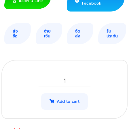
แชทผ่าน Line
Facebook
สั่ง
จ่าย
จัด
รับ
ซื้อ
เงิน
ส่ง
ประกัน
HP
83X
รุ่น
Add to cart
CF283X
(2,400แผ่น)
(โปร