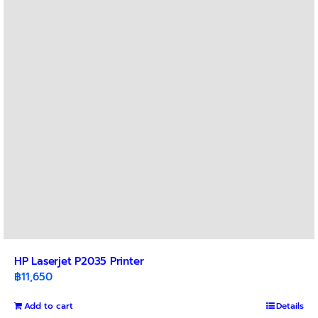
options
may
be
chosen
on
the
product
page
HP Laserjet P2035 Printer
฿
11,650
Add to cart
Details