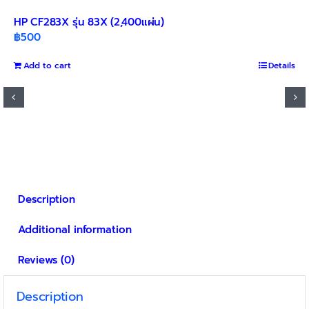
HP CF283X รุ่น 83X (2,400แผ่น)
฿
500
Add to cart
Details
Description
Additional information
Reviews (0)
Description