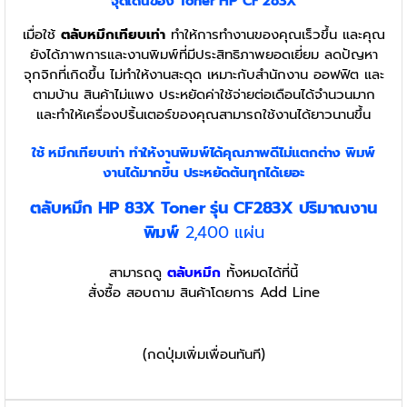
จุดเด่นของ Toner
HP CF 283X
เมื่อใช้
ตลับหมึกเทียบเท่า
ทำให้การทำงานของคุณเร็วขึ้น และคุณ
ยังได้ภาพการและงานพิมพ์ที่มีประสิทธิภาพยอดเยี่ยม ลดปัญหา
จุกจิกที่เกิดขึ้น ไม่ทำให้งานสะดุด เหมาะกับสำนักงาน ออฟฟิต และ
ตามบ้าน สินค้าไม่แพง ประหยัดค่าใช้จ่ายต่อเดือนได้จำนวนมาก
และทำให้เครื่องปริ้นเตอร์ของคุณสามารถใช้งานได้ยาวนานขึ้น
ใช้ หมึกเทียบเท่า
ทำให้งานพิมพ์ได้คุณภาพดีไม่แตกต่าง พิมพ์
งานได้มากขึ้น ประหยัดต้นทุกได้เยอะ
ตลับหมึก HP 83X Toner รุ่น CF283X ปริมาณงาน
พิมพ์
2,400 แผ่น
สามารถดู
ตลับหมึก
ทั้งหมดได้ที่นี้
สั่งซื้อ สอบถาม สินค้าโดยการ Add Line
(กดปุ่มเพิ่มเพื่อนทันที)