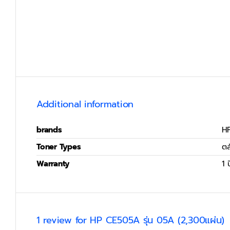
Additional information
brands
H
Toner Types
ตล
Warranty
1 ป
1 review for
HP CE505A รุ่น 05A (2,300แผ่น)