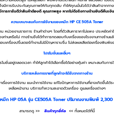
มามีความคมชัดสูง ไม่หลุดลอก พิมพ์งานได้ดำสนิท หมึกสี สีสวยสด ไม่ซ
ึงมีการรับประกันคุณภาพให้กับทุกตลับ ทำให้คุณมั่นใจได้ว่าสินค้าจากทางร้า
ีการการันตีว่าสินค้าต้องดี คุณภาพสูง หากไม่ดีจริงทางร้านยินดีคืนเ
ความเหมาะสมกับการใช้งานของหมึก HP CE 505A
Toner
น่วยงานราชการ ร้านค้าต่างๆ โดยที่ตัวสินคาราคาไม่แพง ประหยัดค่าใช้จ่า
์ของท่านหรือไม่ ทางร้านจึงได้ทำการทดสอบกับเครื่องของโรงงานทางร้านแล้วว
เครื่องปริ้นเตอร์ทำงานไม่มีปัญหาราบรื่น ไม่ส่งผลเสียต่อเครื่องพิมพ์ข
โปรโมชั่นและอื่นๆ
โมชั่นอยู่ตลอดเวลา ทำให้ลูกค้าได้เลือกซื้อได้อย่างคุ้มค่า เหมาะสมกับกา
บริการหลังการขายที่ลูกค้าจะได้รับจากทางร้าน
าเรื่องการใช้งาน แนะนำการใช้งาน แก้ไขปัญหาการใช้งานที่อาจเกิดขึ้นได้ระ
เหลือหน้างาน บริการทำความสะอาดตัวเครื่อง ดูแลเครื่องต่างๆ
บหมึก
HP 05A
รุ่น CE505A Toner ปริมาณงานพิมพ์ 2,300 
สามารถดู >>
สินค้าทุกยี่ห้อ
<< ทั้งหมดได้ที่นี้