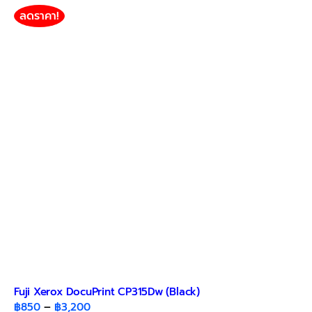
variants.
ลดราคา!
The
options
may
be
chosen
on
the
product
page
Fuji Xerox DocuPrint CP315Dw (Black)
Price
฿
850
–
฿
3,200