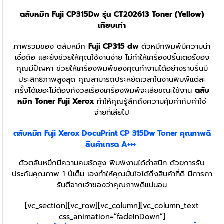
ตลับหมึก Fuji CP315Dw รุ่น CT202613 Toner (Yellow)
เทียบเท่า
ภาพรวมของ ตลับหมึก
Fuji CP315 dw
ตัวหมึกพิมพ์มีความน่า
เชื่อถือ และยังช่วยให้คุณใช้งานง่าย ไม่ทำให้เครื่องปริ้นเตอร์ของ
คุณมีปัญหา ช่วยให้เครื่องพิมพ์ของคุณทำงานได้อย่างราบรื่นมี
ประสิทธิภาพสูงสุด คุณสามารถประหยัดเวลาในงานพิมพ์แต่ละ
ครั้งได้เยอะไม่ต้องกังวลเรื่องเครื่องพิมพ์จะเสียขณะใช้งาน
ตลับ
หมึก Toner Fuji Xerox
ทำให้คุณรู้สึกถึงความคุ้มค่ากับค่าใช่
จ่ายที่เสียไป
ตลับหมึก Fuji Xerox DocuPrint CP 315Dw
Toner
คุณภาพดี
สินค้าเกรด A+++
ตัวตลับหมึกมีความคมชัดสูง พิมพ์งานได้ดำสนิท ด้วยการรับ
ประกันคุณภาพ 1 ปีเต็ม เองทำให้คุณมั่นใจได้ถึงสินค้าที่ดี มีการกา
รันตีจากเจ้าของว่าคุณภาพดีแน่นอน
[vc_section][vc_row][vc_column][vc_column_text
css_animation=”fadeInDown”]