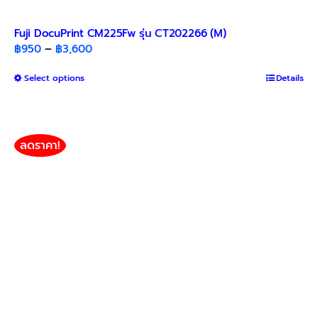
Fuji DocuPrint CM225Fw รุ่น CT202266 (M)
Price
฿
950
–
฿
3,600
range:
This
Select options
฿950
Details
product
through
has
฿3,600
multiple
variants.
ลดราคา!
The
options
may
be
chosen
on
the
product
page