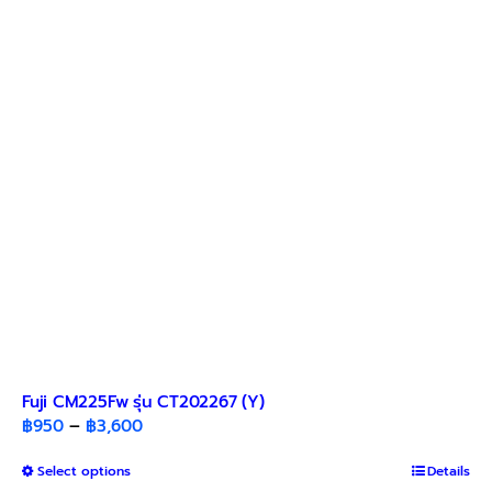
options
may
be
chosen
on
the
product
page
Fuji CM225Fw รุ่น CT202267 (Y)
Price
฿
950
–
฿
3,600
range:
This
Select options
฿950
Details