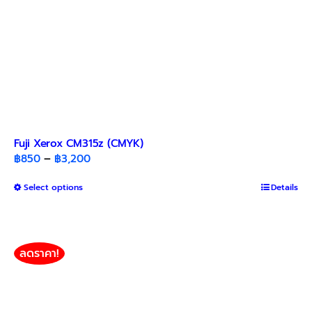
Fuji Xerox CM315z (CMYK)
Price
฿
850
–
฿
3,200
range:
This
Select options
฿850
Details
product
through
has
฿3,200
multiple
variants.
ลดราคา!
The
options
may
be