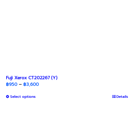
the
product
page
Fuji Xerox CT202267 (Y)
Price
฿
950
–
฿
3,600
range:
This
Select options
฿950
Details
product
through
has
฿3,600
multiple
variants.
The