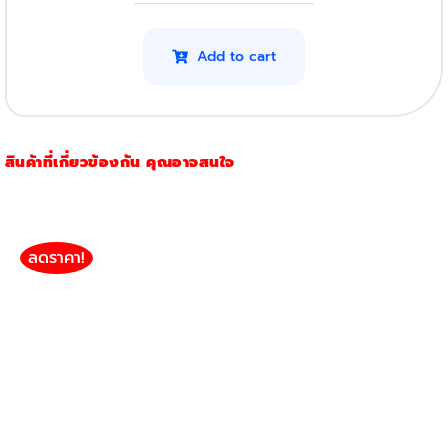
Xerox
CP315Dw
Add to cart
(Yellow)
quantity
สินค้าที่เกี่ยวข้องกัน คุณอาจสนใจ
ลดราคา!