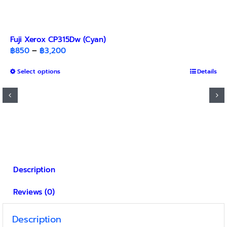
Fuji Xerox CP315Dw (Cyan)
Price
฿
850
–
฿
3,200
range:
This
Select options
฿850
Details
product
through
has
฿3,200
multiple
variants.
The
options
may
be
Description
chosen
on
Reviews (0)
the
product
page
Description