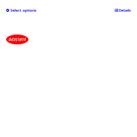
range:
This
Select options
฿850
Details
product
through
has
฿3,200
multiple
variants.
ลดราคา!
The
options
may
be
chosen
on
the
product
page