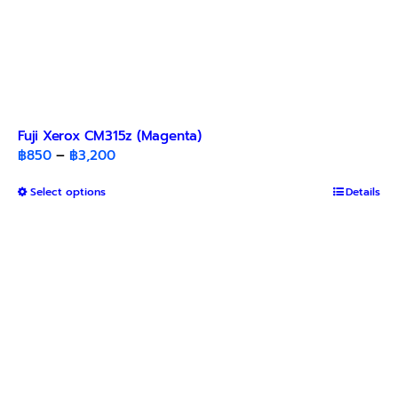
Fuji Xerox CM315z (Magenta)
Price
฿
850
–
฿
3,200
range:
This
Select options
฿850
Details
product
through
has
฿3,200
multiple
variants.
The
options
may
be
chosen
on