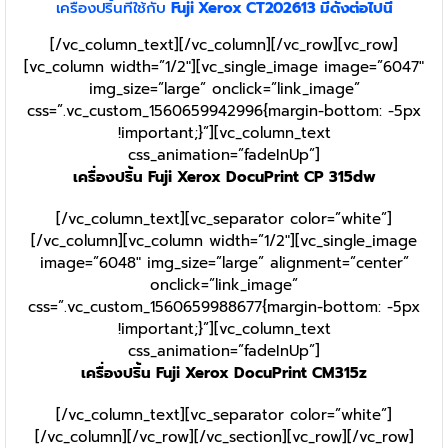
เครื่องปริ้นที่ใช้กับ
Fuji Xerox CT
202613
มีดังต่อไปนี้
[/vc_column_text][/vc_column][/vc_row][vc_row]
[vc_column width=”1/2″][vc_single_image image=”6047″
img_size=”large” onclick=”link_image”
css=”.vc_custom_1560659942996{margin-bottom: -5px
!important;}”][vc_column_text
css_animation=”fadeInUp”]
เครื่องปริ้น Fuji Xerox DocuPrint CP 315dw
[/vc_column_text][vc_separator color=”white”]
[/vc_column][vc_column width=”1/2″][vc_single_image
image=”6048″ img_size=”large” alignment=”center”
onclick=”link_image”
css=”.vc_custom_1560659988677{margin-bottom: -5px
!important;}”][vc_column_text
css_animation=”fadeInUp”]
เครื่องปริ้น Fuji Xerox DocuPrint CM315z
[/vc_column_text][vc_separator color=”white”]
[/vc_column][/vc_row][/vc_section][vc_row][/vc_row]