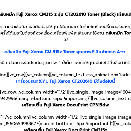
ลับหมึก Fuji Xerox CM315 z รุ่น CT202610 Toner (Black) เทียบเท
ีความน่าเชื่อถือ และยังช่วยให้คุณใช้งานง่าย ไม่ทำให้เครื่องปริ้นเตอร์ขอ
้งได้เยอะไม่ต้องกังวลเรื่องเครื่องพิมพ์จะเสียขณะใช้งาน
ตลับหมึก To
ไป
ตลับหมึก Fuji Xerox CM 315z
Toner
คุณภาพดี สินค้าเกรด A+++
ิท ด้วยการรับประกันคุณภาพ 1 ปีเต็ม เองทำให้คุณมั่นใจได้ถึงสินค้าที่
tion][vc_row][vc_column][vc_column_text css_animation=”fade
เครื่องปริ้นที่ใช้กับ
Fuji Xerox CT
202610
มีดังต่อไปนี้
[vc_row][vc_column width=”1/2″][vc_single_image image=”6047
942996{margin-bottom: -5px !important;}”][vc_column_text c
เครื่องปริ้น Fuji Xerox DocuPrint CP315dw
e”][/vc_column][vc_column width=”1/2″][vc_single_image image
tom_1560659988677{margin-bottom: -5px !important;}”][vc_col
เครื่องปริ้น Fuji Xerox DocuPrint CM315z