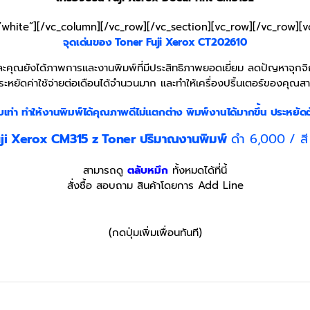
”white”][/vc_column][/vc_row][/vc_section][vc_row][/vc_row][
จุดเด่นของ Toner
Fuji Xerox CT202610
คุณยังได้ภาพการและงานพิมพ์ที่มีประสิทธิภาพยอดเยี่ยม ลดปัญหาจุกจิกท
ระหยัดค่าใช้จ่ายต่อเดือนได้จำนวนมาก และทำให้เครื่องปริ้นเตอร์ของคุณสา
บเท่า
ทำให้งานพิมพ์ได้คุณภาพดีไม่แตกต่าง พิมพ์งานได้มากขึ้น ประหยัดต
uji Xerox CM315 z
Toner
ปริมาณงานพิมพ์
ดำ 6,000 / สี
สามารถดู
ตลับหมึก
ทั้งหมดได้ที่นี้
สั่งซื้อ สอบถาม สินค้าโดยการ Add Line
(กดปุ่มเพิ่มเพื่อนทันที)