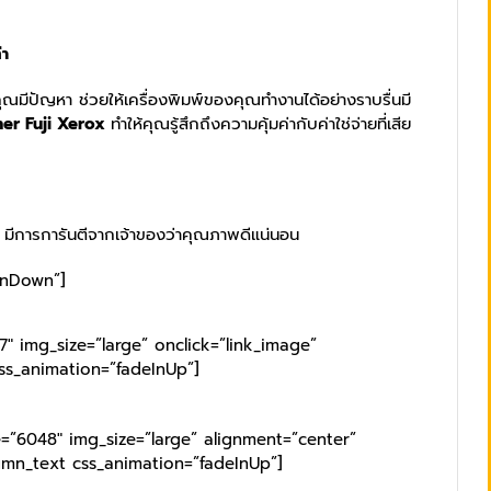
่า
งคุณมีปัญหา ช่วยให้เครื่องพิมพ์ของคุณทำงานได้อย่างราบรื่นมี
ner Fuji Xerox
ทำให้คุณรู้สึกถึงความคุ้มค่ากับค่าใช่จ่ายที่เสีย
ดี มีการการันตีจากเจ้าของว่าคุณภาพดีแน่นอน
InDown”]
″ img_size=”large” onclick=”link_image”
ss_animation=”fadeInUp”]
=”6048″ img_size=”large” alignment=”center”
umn_text css_animation=”fadeInUp”]