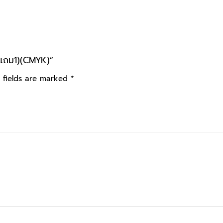
4แถม1)(CMYK)”
 fields are marked
*