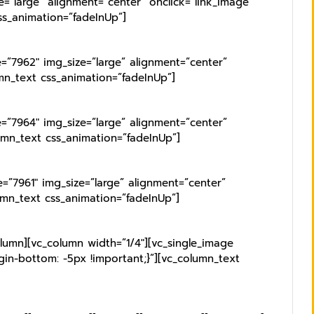
=”large” alignment=”center” onclick=”link_image”
ss_animation=”fadeInUp”]
=”7962″ img_size=”large” alignment=”center”
umn_text css_animation=”fadeInUp”]
=”7964″ img_size=”large” alignment=”center”
umn_text css_animation=”fadeInUp”]
=”7961″ img_size=”large” alignment=”center”
umn_text css_animation=”fadeInUp”]
olumn][vc_column width=”1/4″][vc_single_image
gin-bottom: -5px !important;}”][vc_column_text