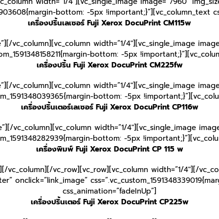
vc_column width=”1/4″][vc_single_image image=”7960″ img_size
903608{margin-bottom: -5px !important;}”][vc_column_text c
เครื่องปริ้นเลเซอร์ Fuji Xerox DocuPrint CM115w
e”][/vc_column][vc_column width=”1/4″][vc_single_image image
tom_1591348158211{margin-bottom: -5px !important;}”][vc_col
เครื่องปริ้น Fuji Xerox DocuPrint CM225fw
e”][/vc_column][vc_column width=”1/4″][vc_single_image image
tom_1591348039365{margin-bottom: -5px !important;}”][vc_col
เครื่องปริ้นเตอร์เลเซอร์ Fuji Xerox DocuPrint CP116w
e”][/vc_column][vc_column width=”1/4″][vc_single_image image
tom_1591348282939{margin-bottom: -5px !important;}”][vc_col
เครื่องพิมพ์ Fuji Xerox DocuPrint CP 115 w
][/vc_column][/vc_row][vc_row][vc_column width=”1/4″][/vc_c
er” onclick=”link_image” css=”.vc_custom_1591348339019{mar
css_animation=”fadeInUp”]
เครื่องปริ้นเตอร์ Fuji Xerox DocuPrint CP225w