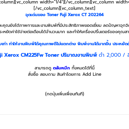
column][vc_column width=”1/4″][/vc_column][vc_column width=
[/vc_column][vc_column_text]
จุดเด่นของ Toner
Fuji Xerox CT
202264
คุณยังได้ภาพการและงานพิมพ์ที่มีประสิทธิภาพยอดเยี่ยม ลดปัญหาจุกจิกท
ระหยัดค่าใช้จ่ายต่อเดือนได้จำนวนมาก และทำให้เครื่องปริ้นเตอร์ของคุณสา
บเท่า
ทำให้งานพิมพ์ได้คุณภาพดีไม่แตกต่าง พิมพ์งานได้มากขึ้น ประหยัดต
uji Xerox CM225Fw
Toner
ปริมาณงานพิมพ์
ดำ 2,000 / ส
สามารถดู
ตลับหมึก
ทั้งหมดได้ที่นี้
สั่งซื้อ สอบถาม สินค้าโดยการ Add Line
(กดปุ่มเพิ่มเพื่อนทันที)