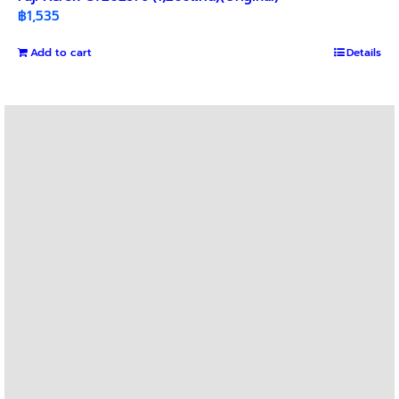
฿
1,535
Add to cart
Details