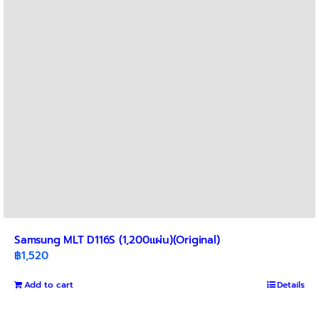
Samsung MLT D116S (1,200แผ่น)(Original)
฿
1,520
Add to cart
Details