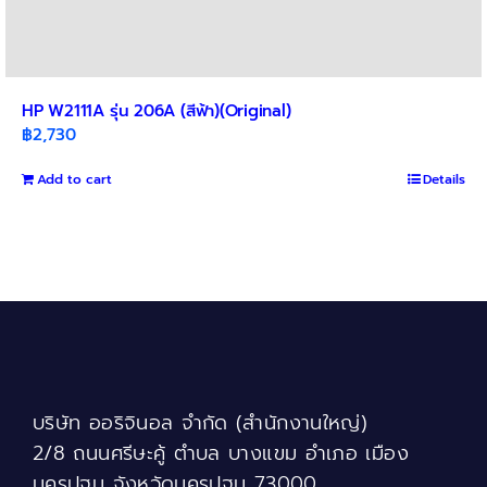
HP W2111A รุ่น 206A (สีฟ้า)(Original)
฿
2,730
Add to cart
Details
บริษัท ออริจินอล จำกัด (สำนักงานใหญ่)
2/8 ถนนศรีษะคู้ ตำบล บางแขม อำเภอ เมือง
นครปฐม จังหวัดนครปฐม 73000