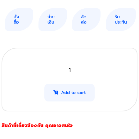
สั่ง
จ่าย
จัด
รับ
ซื้อ
เงิน
ส่ง
ประกัน
Epson
C13S050697
(0697)
Add to cart
(23,700แผ่น)
(Original)
quantity
สินค้าที่เกี่ยวข้องกัน คุณอาจสนใจ