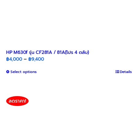
HP M630f รุ่น CF281A / 81A(โปร 4 ตลับ)
Price
฿
4,000
–
฿
9,400
range:
This
Select options
฿4,000
Details
product
through
has
฿9,400
multiple
variants.
ลดราคา!
The
options
may
be
chosen