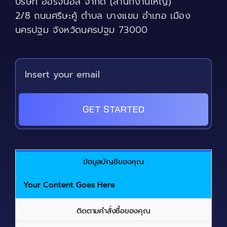
บริษัท ออริจินอล จำกัด (สำนักงานใหญ่)
on
the
2/8 ถนนศรีษะคู้ ตำบล บางแขม อำเภอ เมือง
product
นครปฐม จังหวัดนครปฐม 73000
page
GET STARTED
ข้อมูลบัญชีของคุณ
Your Content Goes Here
ติดตามคำสั่งซื้อของคุณ