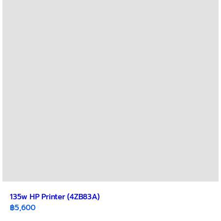
The
options
may
be
chosen
on
the
product
page
135w HP Printer (4ZB83A)
฿
5,600