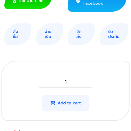
แชทผ่าน Line
Facebook
สั่ง
จ่าย
จัด
รับ
ซื้อ
เงิน
ส่ง
ประกัน
HP
CF279A
รุ่น
Add to cart
79A
(โปร
4