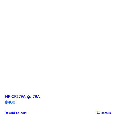
HP CF279A รุ่น 79A
฿
400
Add to cart
Details