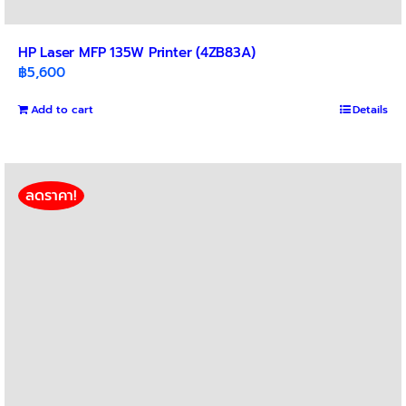
HP Laser MFP 135W Printer (4ZB83A)
฿
5,600
Add to cart
Details
ลดราคา!