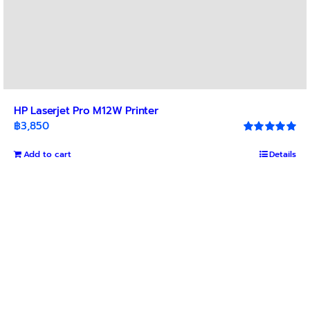
HP Laserjet Pro M12W Printer
฿
3,850
Rated
5.00
out of 5
Add to cart
Details