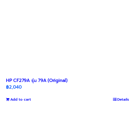
HP CF279A รุ่น 79A (Original)
฿
2,040
Add to cart
Details