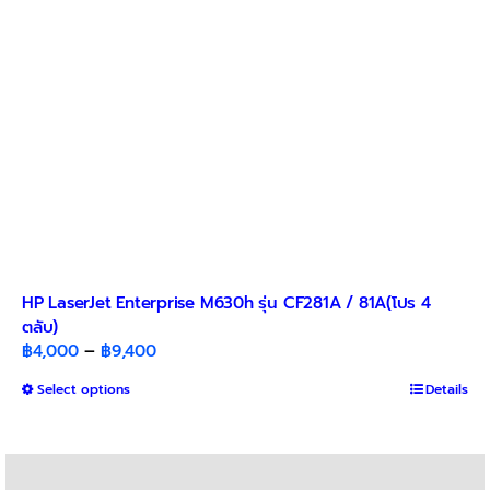
on
the
product
page
HP LaserJet Enterprise M630h รุ่น CF281A / 81A(โปร 4
ตลับ)
Price
฿
4,000
–
฿
9,400
range:
This
Select options
Details
฿4,000
product
through
has
฿9,400
multiple
variants.