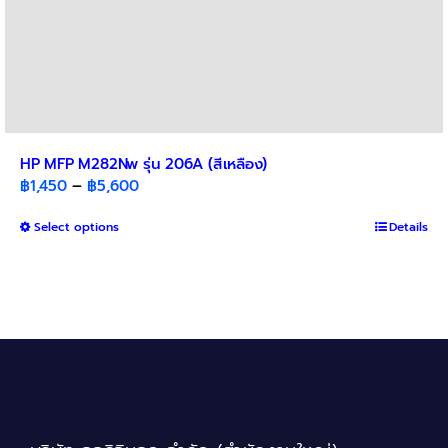
HP MFP M282Nw รุ่น 206A (สีเหลือง)
Price
฿
1,450
–
฿
5,600
range:
This
Select options
฿1,450
Details
product
through
has
฿5,600
multiple
variants.
The
options
may
be
chosen