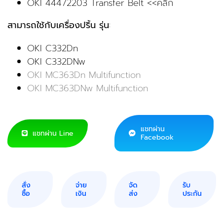
OKI 44472203 Transfer Belt <<คลิ๊ก
สามารถใช้กับเครื่องปริ้น รุ่น
:
OKI C332Dn
OKI C332DNw
OKI MC363Dn Multifunction
OKI MC363DNw Multifunction
แชทผ่าน
แชทผ่าน Line
Facebook
สั่ง
จ่าย
จัด
รับ
ซื้อ
เงิน
ส่ง
ประกัน