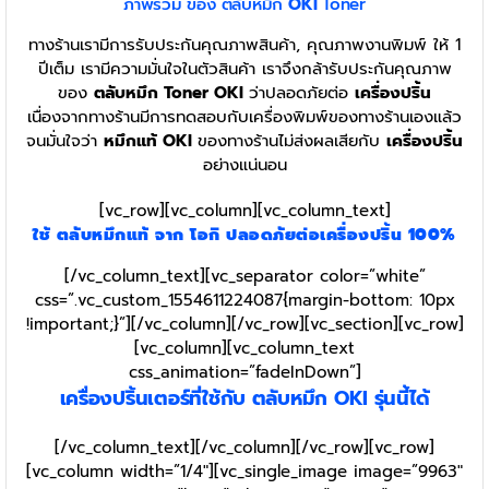
ภาพรวม ของ ตลับหมึก
OKI
Toner
ทางร้านเรามีการรับประกันคุณภาพสินค้า, คุณภาพงานพิมพ์ ให้ 1
ปีเต็ม เรามีความมั่นใจในตัวสินค้า เราจึงกล้ารับประกันคุณภาพ
ของ
ตลับหมึก Toner OKI
ว่าปลอดภัยต่อ
เครื่องปริ้น
เนื่องจากทางร้านมีการทดสอบกับเครื่องพิมพ์ของทางร้านเองแล้ว
จนมั่นใจว่า
หมึกแท้ OKI
ของทางร้านไม่ส่งผลเสียกับ
เครื่องปริ้น
อย่างแน่นอน
[vc_row][vc_column][vc_column_text]
ใช้ ตลับหมึกแท้ จาก โอกิ ปลอดภัยต่อเครื่องปริ้น 100%
[/vc_column_text][vc_separator color=”white”
css=”.vc_custom_1554611224087{margin-bottom: 10px
!important;}”][/vc_column][/vc_row][vc_section][vc_row]
[vc_column][vc_column_text
css_animation=”fadeInDown”]
เครื่องปริ้นเตอร์ที่ใช้กับ ตลับหมึก OKI รุ่นนี้ได้
[/vc_column_text][/vc_column][/vc_row][vc_row]
[vc_column width=”1/4″][vc_single_image image=”9963″