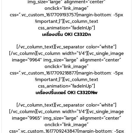
img_size=”large” alignment=”center”
onclick=”link_image”
css=”.vc_custom_1617709193757{margin-bottom: -5px
!important;}”][vc_column_text
css_animation=”fadeInUp”]
เครื่องปริ้น OKI C332Dn
[/vc_column_text][vc_separator color=”white”]
[/vc_column][vc_column width=”1/4″][vc_single_image
image=”9964″ img_size=”large” alignment=”center”
onclick=”link_image”
css=”.vc_custom_1617709218877{margin-bottom: -5px
!important;}”][vc_column_text
css_animation=”fadeInUp”]
เครื่องปริ้นเตอร์ OKI C332DNw
[/vc_column_text][vc_separator color=”white”]
[/vc_column][vc_column width=”1/4″][vc_single_image
image=”9965″ img_size=”large” alignment=”center”
onclick=”link_image”
css=”.vc_custom_1617709243847{margin-bottom: -5px