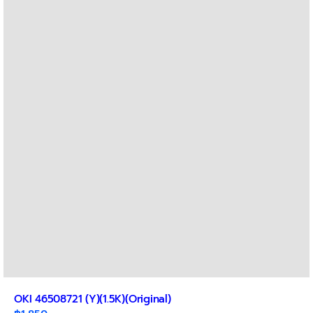
OKI 46508721 (Y)(1.5K)(Original)