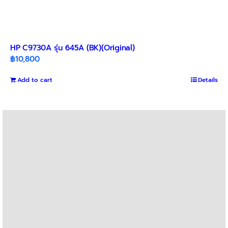
HP C9730A รุ่น 645A (BK)(Original)
฿
10,800
Add to cart
Details