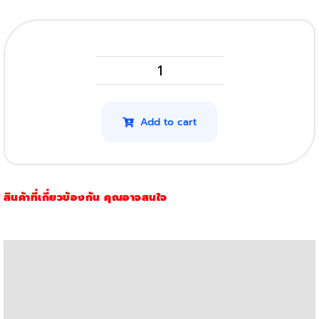
OKI
46508721-
4
Add to cart
(CMYK)
(1.5K)
(Original)
สินค้าที่เกี่ยวข้องกัน คุณอาจสนใจ
quantity