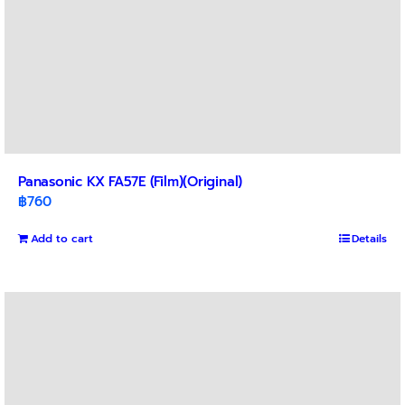
Panasonic KX FA57E (Film)(Original)
฿
760
Add to cart
Details