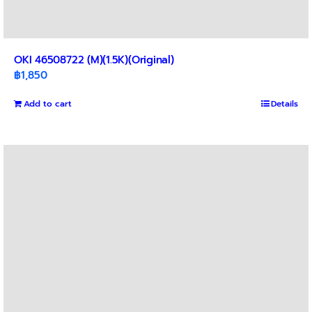
OKI 46508722 (M)(1.5K)(Original)
฿
1,850
Add to cart
Details