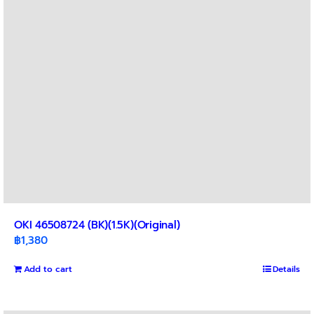
OKI 46508724 (BK)(1.5K)(Original)
฿
1,380
Add to cart
Details