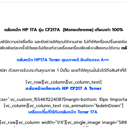
ตลับหมึก HP 17A รุ่น CF217A (Monochrome) เทียบเท่า 100%
มพ์มีความน่าเชื่อถือ และยังช่วยให้คุณใช้งานง่าย ไม่ทำให้เครื่องปริ้นเต
ิมพ์แต่ละครั้งได้เยอะไม่ต้องกังวลเรื่องเครื่องพิมพ์จะเสียขณะใช้งาน
ตล
ตลับหมึก HP17A
Toner
คุณภาพดี สินค้าเกรด A+++
ิท ด้วยการรับประกันคุณภาพ 1 ปีเต็ม เองทำให้คุณมั่นใจได้ถึงสินค้าที่
[vc_row][vc_column][vc_column_text]
ตลับหมึกเทียบเท่า HP CF217 A
Toner
css=”.vc_custom_1554611224087{margin-bottom: 10px !importan
[vc_column][vc_column_text css_animation=”fadeInDown”]
เครื่องปริ้นที่ใช้กับตลับหมึก
Toner
17A
[vc_row][vc_column width=”1/4″][vc_single_image image=”5898