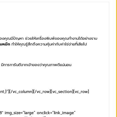
อร์ของคุณมีปัญหา ช่วยให้เครื่องพิมพ์ของคุณทำงานได้อย่างราบ
ับหมึก
ทำให้คุณรู้สึกถึงความคุ้มค่ากับค่าใช่จ่ายที่เสียไป
ดี มีการการันตีจากเจ้าของว่าคุณภาพดีแน่นอน
t;}”][/vc_column][/vc_row][vc_section][vc_row]
″ img_size=”large” onclick=”link_image”