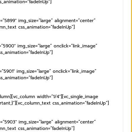
ss_animation=”fadeInUp”]
=”5899″ img_size=”large” alignment=”center”
umn_text css_animation=”fadeInUp”]
”5900″ img_size=”large” onclick=”link_image”
ss_animation=”fadeInUp”]
”5901″ img_size=”large” onclick=”link_image”
ss_animation=”fadeInUp”]
olumn][vc_column width=”1/4″][vc_single_image
tant;}”][vc_column_text css_animation=”fadeInUp”]
=”5903″ img_size=”large” alignment=”center”
umn_text css_animation=”fadeInUp”]