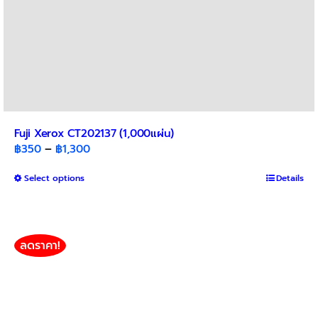
Fuji Xerox CT202137 (1,000แผ่น)
Price
฿
350
–
฿
1,300
range:
This
Select options
฿350
Details
product
through
has
฿1,300
multiple
variants.
ลดราคา!
The
options
may
be