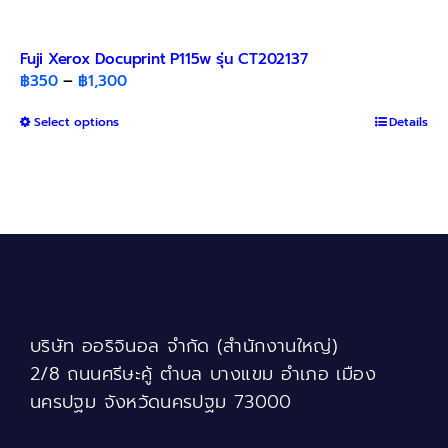
Fuji Xerox Docuprint P115w รุ่น CT202137
Price
฿
350
–
฿
1,300
range:
This
Select options
฿350
Details
product
through
has
฿1,300
multiple
variants.
The
options
may
be
chosen
บริษัท ออริจินอล จำกัด (สำนักงานใหญ่)
on
the
2/8 ถนนศรีษะคู้ ตำบล บางแขม อำเภอ เมือง
product
นครปฐม จังหวัดนครปฐม 73000
page