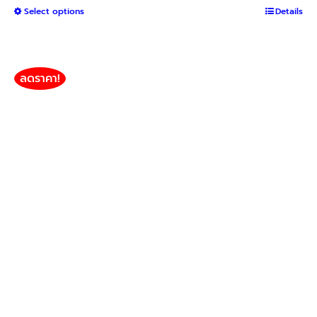
This
Select options
฿350
Details
product
through
has
฿1,300
multiple
variants.
ลดราคา!
The
options
may
be
chosen
on
the
product
page