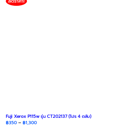
ลดราคา!
The
options
may
be
chosen
on
the
product
page
Fuji Xerox P115w รุ่น CT202137 (โปร 4 ตลับ)
Price
฿
350
–
฿
1,300
range: