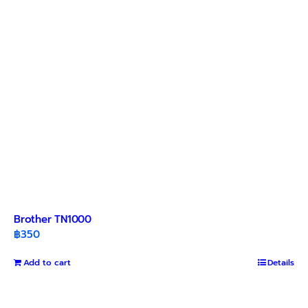
Brother TN1000
฿
350
Add to cart
Details