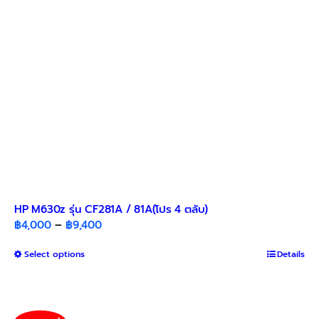
chosen
on
the
product
page
HP M630z รุ่น CF281A / 81A(โปร 4 ตลับ)
Price
฿
4,000
–
฿
9,400
range:
This
Select options
฿4,000
Details
product
through
has
฿9,400
multiple
variants.