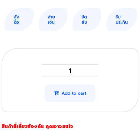
สั่ง
จ่าย
จัด
รับ
ซื้อ
เงิน
ส่ง
ประกัน
Brother
DCP
1610w
Add to cart
รุ่น
TN
1000
สินค้าที่เกี่ยวข้องกัน คุณอาจสนใจ
quantity