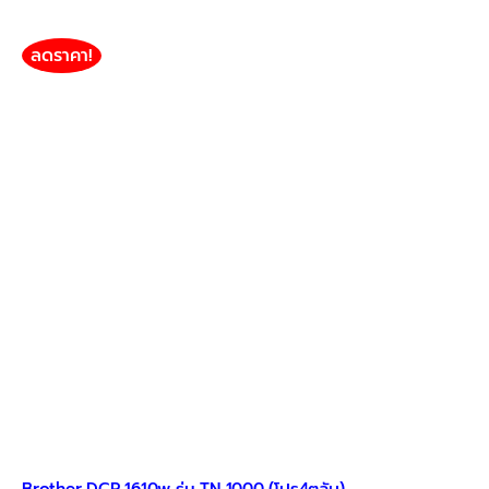
ลดราคา!
Brother DCP 1610w รุ่น TN 1000 (โปร4ตลับ)