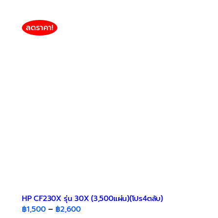
has
฿700
multiple
variants.
ลดราคา!
The
options
may
be
chosen
on
the
product
page
HP CF230X รุ่น 30X (3,500แผ่น)(โปร4ตลับ)
Price
฿
1,500
–
฿
2,600