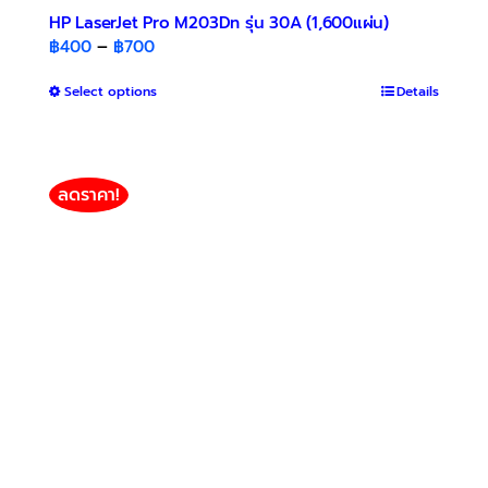
HP LaserJet Pro M203Dn รุ่น 30A (1,600แผ่น)
Price
฿
400
–
฿
700
range:
This
Select options
฿400
Details
product
through
has
฿700
multiple
variants.
ลดราคา!
The
options
may
be
chosen
on
the
product
page