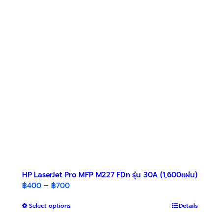
The
options
may
be
chosen
on
the
product
page
HP LaserJet Pro MFP M227 FDn รุ่น 30A (1,600แผ่น)
Price
฿
400
–
฿
700
range:
This
Select options
฿400
Details
product
through