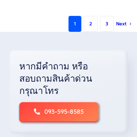
has
฿700
multiple
variants.
1
2
3
Next
The
options
may
be
chosen
on
หากมีคำถาม หรือ
the
product
สอบถามสินค้าด่วน
page
กรุณาโทร
093-595-8585