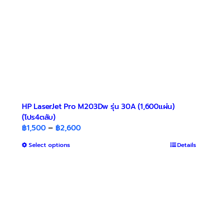
the
product
page
HP LaserJet Pro M203Dw รุ่น 30A (1,600แผ่น)
(โปร4ตลับ)
Price
฿
1,500
–
฿
2,600
range:
This
Select options
Details
฿1,500
product
through
has
฿2,600
multiple
variants.
The
options