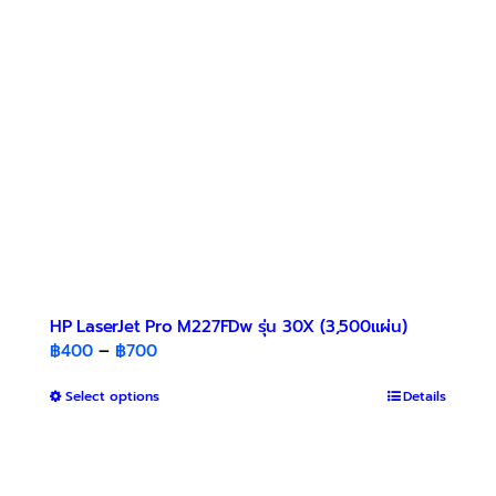
may
be
chosen
on
the
product
page
HP LaserJet Pro M227FDw รุ่น 30X (3,500แผ่น)
Price
฿
400
–
฿
700
range:
This
Select options
฿400
Details
product
through
has
฿700
multiple
variants.