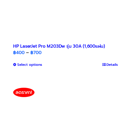
HP LaserJet Pro M203Dw รุ่น 30A (1,600แผ่น)
Price
฿
400
–
฿
700
range:
This
Select options
฿400
Details
product
through
has
฿700
multiple
variants.
ลดราคา!
The
options
may
be
chosen
on