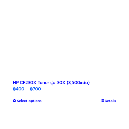
be
chosen
on
the
product
page
HP CF230X Toner รุ่น 30X (3,500แผ่น)
Price
฿
400
–
฿
700
range:
This
Select options
฿400
Details
product
through
has
฿700
multiple
variants.