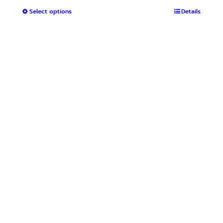
range:
This
Select options
฿1,500
Details
product
through
has
฿2,600
multiple
variants.
The
options
may
be
chosen
on
the
product
page