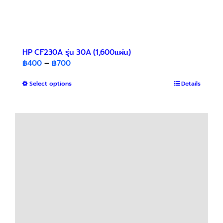
HP CF230A รุ่น 30A (1,600แผ่น)
Price
฿
400
–
฿
700
range:
This
Select options
฿400
Details
product
through
has
฿700
multiple
variants.
The
options
may
be
chosen
on
the
product