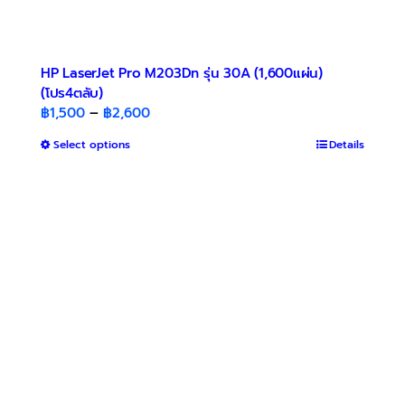
HP LaserJet Pro M203Dn รุ่น 30A (1,600แผ่น)
(โปร4ตลับ)
Price
฿
1,500
–
฿
2,600
range:
This
Select options
Details
฿1,500
product
through
has
฿2,600
multiple
variants.
The
options
may
be
chosen
on
the
product
page