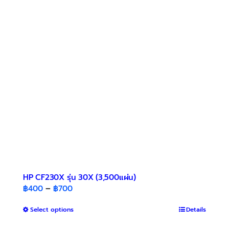
The
options
may
be
chosen
on
the
product
page
HP CF230X รุ่น 30X (3,500แผ่น)
Price
฿
400
–
฿
700
range:
This
Select options
฿400
Details
product
through