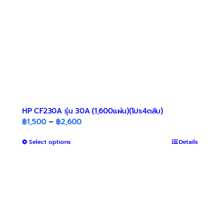
HP CF230A รุ่น 30A (1,600แผ่น)(โปร4ตลับ)
Price
฿
1,500
–
฿
2,600
range:
This
Select options
฿1,500
Details
product
through
has
฿2,600
multiple
variants.
The
options
may