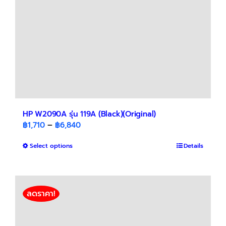
on
the
product
page
HP W2090A รุ่น 119A (Black)(Original)
Price
฿
1,710
–
฿
6,840
range:
This
Select options
฿1,710
Details
product
through
has
฿6,840
multiple
variants.
ลดราคา!
The
options
may