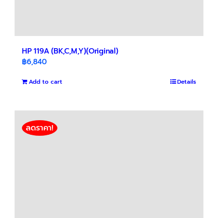
HP 119A (BK,C,M,Y)(Original)
฿
6,840
Add to cart
Details
ลดราคา!