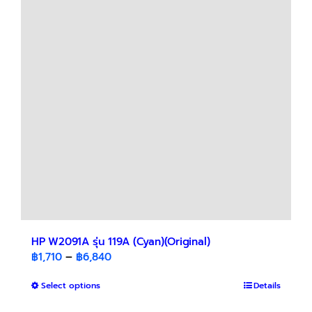
The
options
may
be
chosen
on
the
product
page
HP W2091A รุ่น 119A (Cyan)(Original)
Price
฿
1,710
–
฿
6,840
range:
This
Select options
฿1,710
Details
product
through