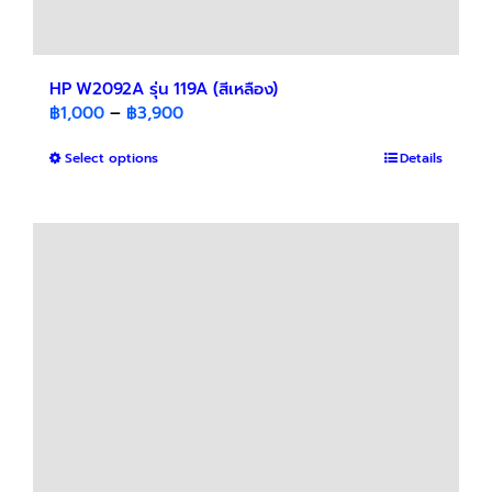
HP W2092A รุ่น 119A (สีเหลือง)
Price
฿
1,000
–
฿
3,900
range:
This
Select options
฿1,000
Details
product
through
has
฿3,900
multiple
variants.
The
options
may
be
chosen
on
the
product
page