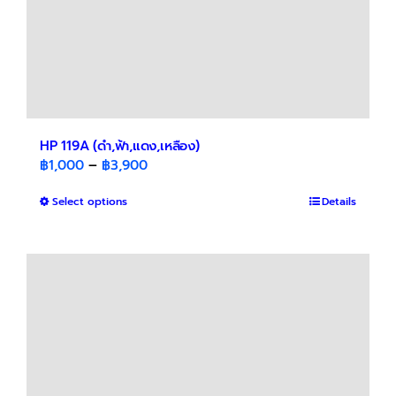
HP 119A (ดำ,ฟ้า,แดง,เหลือง)
Price
฿
1,000
–
฿
3,900
range:
This
Select options
฿1,000
Details
product
through
has
฿3,900
multiple
variants.
The
options
may
be
chosen