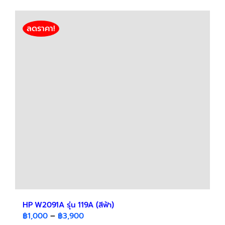
has
฿6,840
multiple
variants.
ลดราคา!
The
options
may
be
chosen
on
the
product
page
HP W2091A รุ่น 119A (สีฟ้า)
Price
฿
1,000
–
฿
3,900