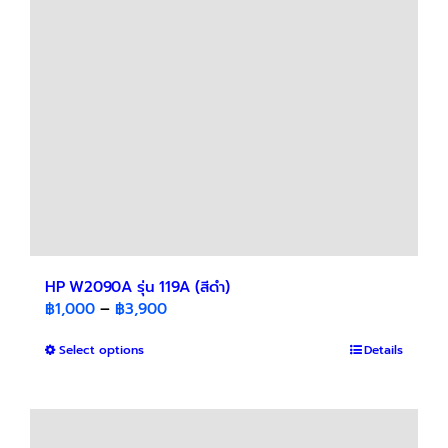
be
chosen
on
the
product
page
HP W2090A รุ่น 119A (สีดำ)
Price
฿
1,000
–
฿
3,900
range:
This
Select options
฿1,000
Details
product
through
has
฿3,900
multiple
variants.