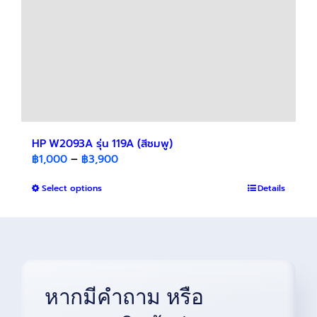
product
page
HP W2093A รุ่น 119A (สีชมพู)
Price
฿
1,000
–
฿
3,900
range:
This
Select options
฿1,000
Details
product
through
has
฿3,900
multiple
variants.
The
options
หากมีคำถาม หรือ
may
be