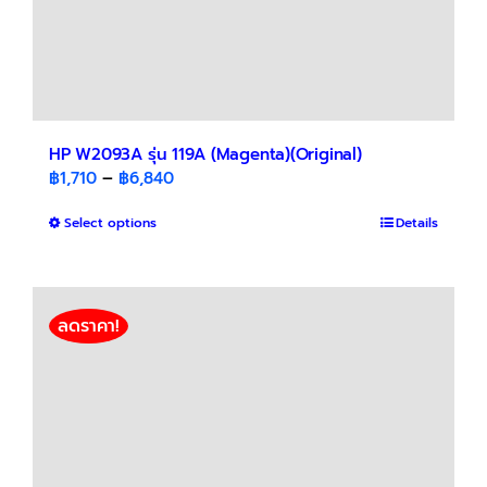
HP W2093A รุ่น 119A (Magenta)(Original)
Price
฿
1,710
–
฿
6,840
range:
This
Select options
฿1,710
Details
product
through
has
฿6,840
multiple
variants.
ลดราคา!
The
options
may
be
chosen
on
the