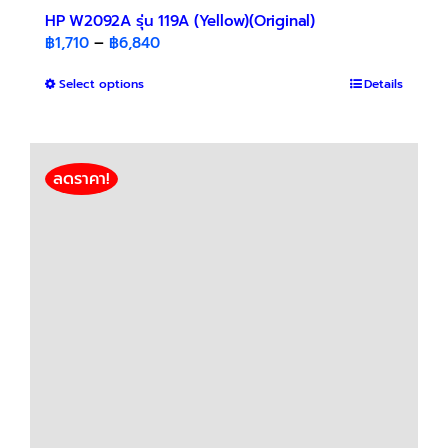
HP W2092A รุ่น 119A (Yellow)(Original)
Price
฿
1,710
–
฿
6,840
range:
This
Select options
฿1,710
Details
product
through
has
฿6,840
multiple
variants.
ลดราคา!
The
options
may
be
chosen
on
the
product
page