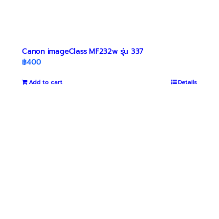
Canon imageClass MF232w รุ่น 337
฿
400
Add to cart
Details