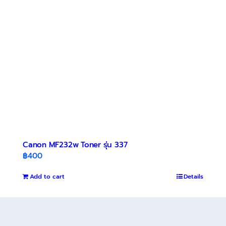
Canon MF232w Toner รุ่น 337
฿
400
Add to cart
Details