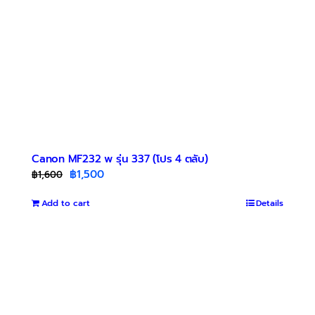
Canon MF232 w รุ่น 337 (โปร 4 ตลับ)
Original
Current
฿
1,500
฿
1,600
price
price
Add to cart
was:
is:
Details
฿1,600.
฿1,500.