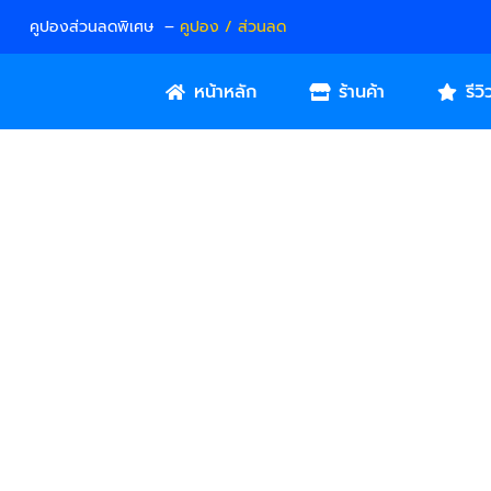
คูปองส่วนลดพิเศษ –
คูปอง / ส่วนลด
หน้าหลัก
ร้านค้า
รีวิ