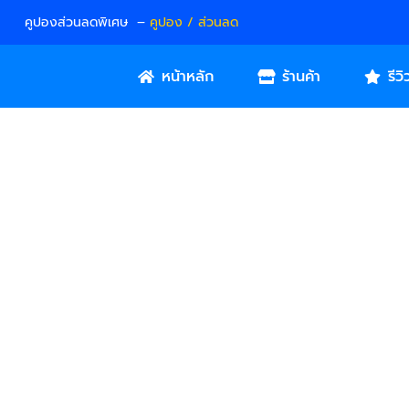
คูปองส่วนลดพิเศษ –
คูปอง / ส่วนลด
หน้าหลัก
ร้านค้า
รีวิ