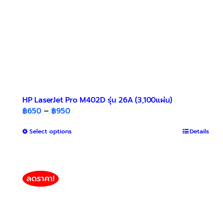
HP LaserJet Pro M402D รุ่น 26A (3,100แผ่น)
Price
฿
650
–
฿
950
range:
This
Select options
฿650
Details
product
through
has
฿950
multiple
variants.
ลดราคา!
The
options
may
be