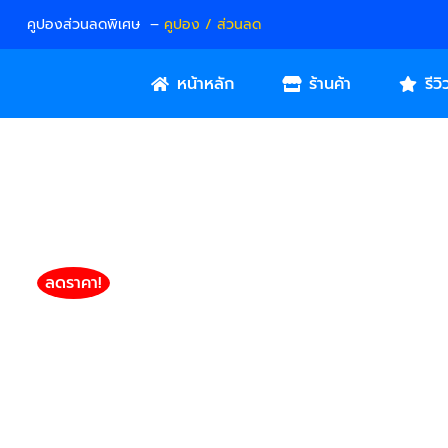
คูปองส่วนลดพิเศษ –
คูปอง / ส่วนลด
หน้าหลัก
ร้านค้า
รีวิ
ลดราคา!