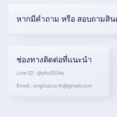
The
options
may
หากมีคำถาม หรือ สอบถามสินค
be
chosen
on
the
product
page
ช่องทางติดต่อที่แนะนำ
Line ID : @yhu5514o
Email : original.co.th@gmail.com