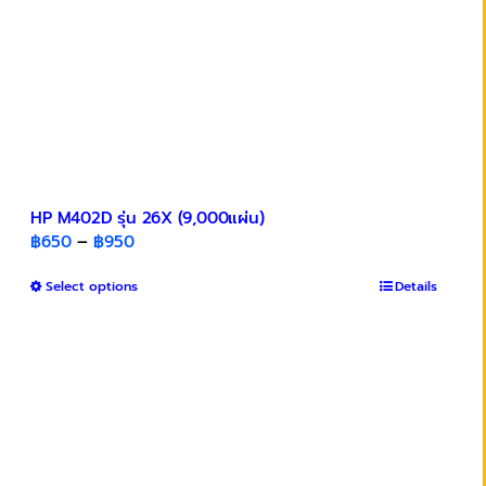
HP M402D รุ่น 26X (9,000แผ่น)
Price
฿
650
–
฿
950
range:
This
Select options
฿650
Details
product
through
has
฿950
multiple
variants.
The
options
may
be