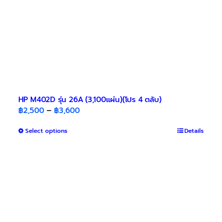
HP M402D รุ่น 26A (3,100แผ่น)(โปร 4 ตลับ)
Price
฿
2,500
–
฿
3,600
range:
This
Select options
฿2,500
Details
product
through
has
฿3,600
multiple
variants.
The
options
may
be