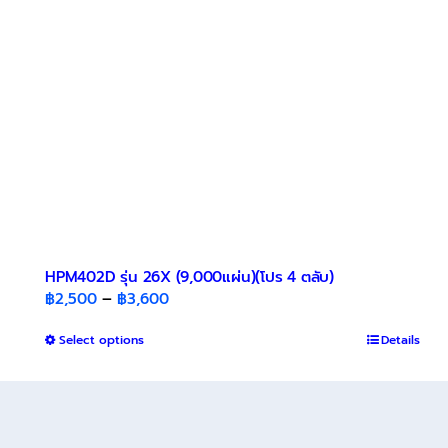
chosen
on
the
product
page
HPM402D รุ่น 26X (9,000แผ่น)(โปร 4 ตลับ)
Price
฿
2,500
–
฿
3,600
range:
This
Select options
฿2,500
Details
product
through
has
฿3,600
multiple
variants.