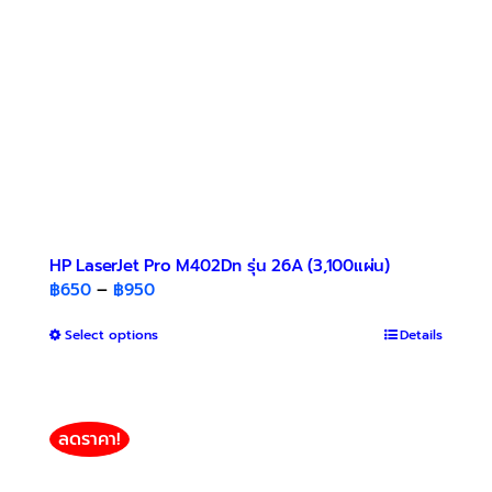
on
the
product
page
HP LaserJet Pro M402Dn รุ่น 26A (3,100แผ่น)
Price
฿
650
–
฿
950
range:
This
Select options
฿650
Details
product
through
has
฿950
multiple
variants.
ลดราคา!
The
options