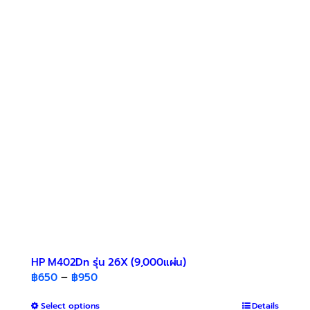
multiple
variants.
The
options
may
be
chosen
on
the
product
page
HP M402Dn รุ่น 26X (9,000แผ่น)
Price
฿
650
–
฿
950
range:
This
Select options
฿650
Details