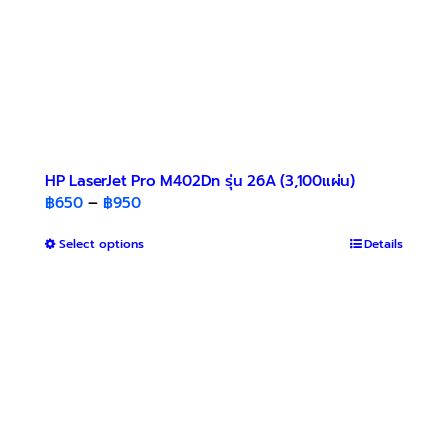
product
page
HP LaserJet Pro M402Dn รุ่น 26A (3,100แผ่น)
Price
฿
650
–
฿
950
range:
This
Select options
฿650
Details
product
through
has
฿950
multiple
variants.
The
options
may
be
chosen