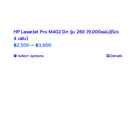
HP LaserJet Pro M402 Dn รุ่น 26X (9,000แผ่น)(โปร
4 ตลับ)
Price
฿
2,500
–
฿
3,600
range:
This
Select options
Details
฿2,500
product
through
has
฿3,600
multiple
variants.
The
options
may
be
chosen
on
the