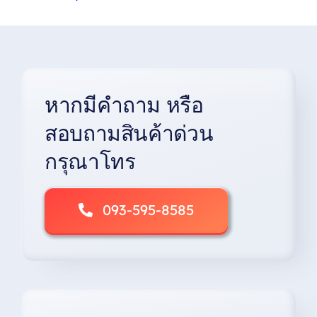
product
through
has
฿950
multiple
variants.
The
options
หากมีคำถาม หรือ
may
be
สอบถามสินค้าด่วน
chosen
on
กรุณาโทร
the
product
page
093-595-8585