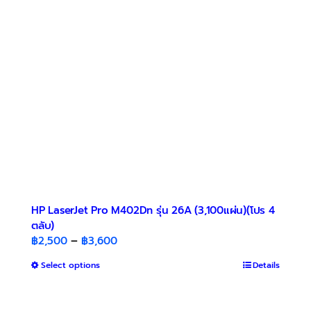
may
be
chosen
on
the
product
page
HP LaserJet Pro M402Dn รุ่น 26A (3,100แผ่น)(โปร 4
ตลับ)
Price
฿
2,500
–
฿
3,600
range:
This
Select options
Details
฿2,500
product
through
has
฿3,600