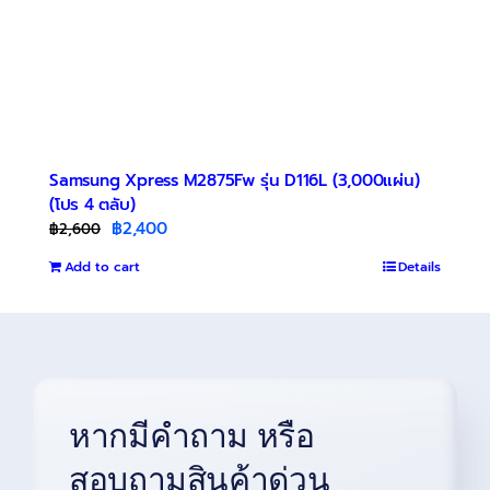
Samsung Xpress M2875Fw รุ่น D116L (3,000แผ่น)
(โปร 4 ตลับ)
Original
Current
฿
2,400
฿
2,600
price
price
Add to cart
Details
was:
is:
฿2,600.
฿2,400.
หากมีคำถาม หรือ
สอบถามสินค้าด่วน