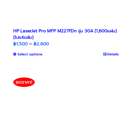
HP LaserJet Pro MFP M227FDn รุ่น 30A (1,600แผ่น)
(โปร4ตลับ)
Price
฿
1,500
–
฿
2,600
range:
This
Select options
Details
฿1,500
product
through
has
฿2,600
multiple
variants.
ลดราคา!
The
options
may
be
chosen
on
the