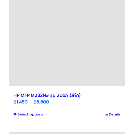
options
may
be
chosen
on
the
product
page
HP MFP M282Nw รุ่น 206A (สีฟ้า)
Price
฿
1,450
–
฿
5,600
range:
This
Select options
฿1,450
Details
product
through
has
฿5,600