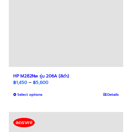
chosen
on
the
product
page
HP M282Nw รุ่น 206A (สีดำ)
Price
฿
1,450
–
฿
5,600
range:
This
Select options
฿1,450
Details
product
through
has
฿5,600
multiple
variants.
ลดราคา!
The