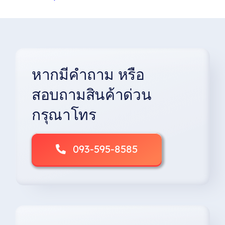
product
through
has
฿5,600
multiple
variants.
The
options
หากมีคำถาม หรือ
may
be
สอบถามสินค้าด่วน
chosen
on
กรุณาโทร
the
product
page
093-595-8585