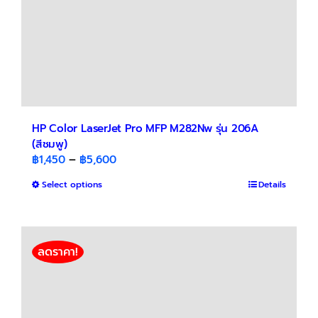
product
page
HP Color LaserJet Pro MFP M282Nw รุ่น 206A
(สีชมพู)
Price
฿
1,450
–
฿
5,600
range:
This
Select options
Details
฿1,450
product
through
has
฿5,600
multiple
variants.
ลดราคา!
The
options
may
be