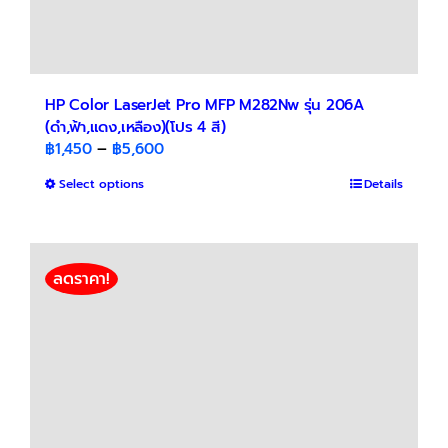
HP Color LaserJet Pro MFP M282Nw รุ่น 206A
(ดำ,ฟ้า,แดง,เหลือง)(โปร 4 สี)
Price
฿
1,450
–
฿
5,600
range:
This
Select options
Details
฿1,450
product
through
has
฿5,600
multiple
variants.
ลดราคา!
The
options
may
be
chosen
on
the