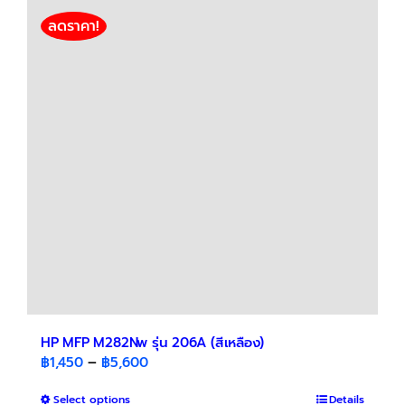
multiple
variants.
ลดราคา!
The
options
may
be
chosen
on
the
product
page
HP MFP M282Nw รุ่น 206A (สีเหลือง)
Price
฿
1,450
–
฿
5,600
range:
This
Select options
฿1,450
Details