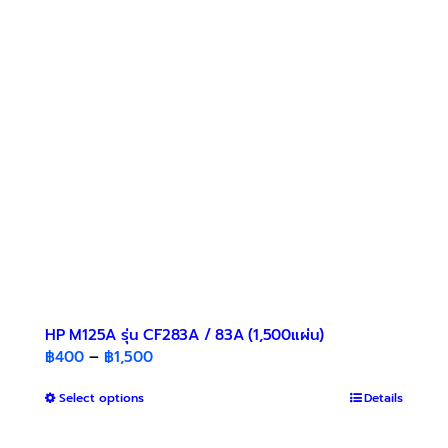
options
may
be
chosen
on
the
product
page
HP M125A รุ่น CF283A / 83A (1,500แผ่น)
Price
฿
400
–
฿
1,500
range:
This
Select options
฿400
Details
product
through
has
฿1,500