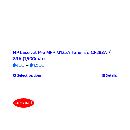
product
page
HP LaserJet Pro MFP M125A Toner รุ่น CF283A /
83A (1,500แผ่น)
Price
฿
400
–
฿
1,500
range:
This
Select options
Details
฿400
product
through
has
฿1,500
multiple
variants.
ลดราคา!
The
options
may
be