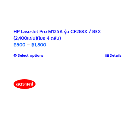
HP LaserJet Pro M125A รุ่น CF283X / 83X
(2,400แผ่น)(โปร 4 ตลับ)
Price
฿
500
–
฿
1,800
range:
This
Select options
Details
฿500
product
through
has
฿1,800
multiple
variants.
ลดราคา!
The
options
may
be
chosen
on
the