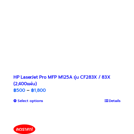
chosen
on
the
product
page
HP LaserJet Pro MFP M125A รุ่น CF283X / 83X
(2,400แผ่น)
Price
฿
500
–
฿
1,800
range:
This
Select options
Details
฿500
product
through
has
฿1,800
multiple
variants.
ลดราคา!
The