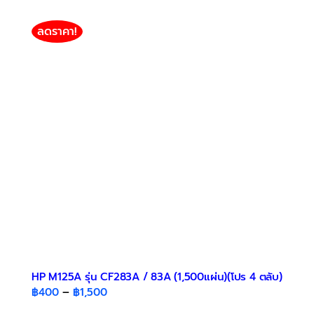
multiple
variants.
ลดราคา!
The
options
may
be
chosen
on
the
product
page
HP M125A รุ่น CF283A / 83A (1,500แผ่น)(โปร 4 ตลับ)
Price
฿
400
–
฿
1,500
range: