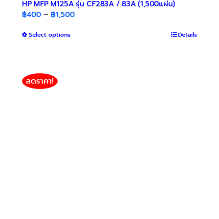
HP MFP M125A รุ่น CF283A / 83A (1,500แผ่น)
Price
฿
400
–
฿
1,500
range:
This
Select options
฿400
Details
product
through
has
฿1,500
multiple
variants.
ลดราคา!
The
options
may
be
chosen
on
the
product
page