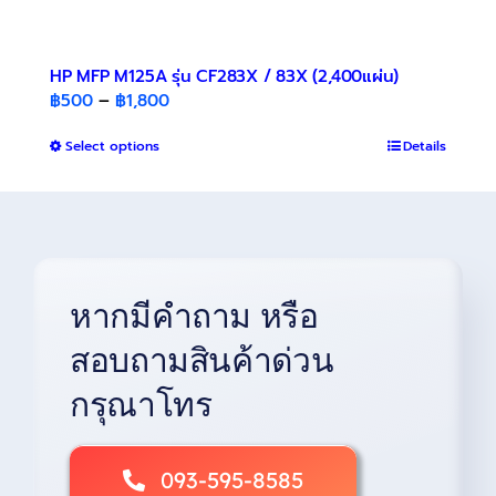
HP MFP M125A รุ่น CF283X / 83X (2,400แผ่น)
Price
฿
500
–
฿
1,800
range:
This
Select options
฿500
Details
product
through
has
฿1,800
multiple
variants.
The
options
หากมีคำถาม หรือ
may
be
สอบถามสินค้าด่วน
chosen
on
กรุณาโทร
the
product
page
093-595-8585