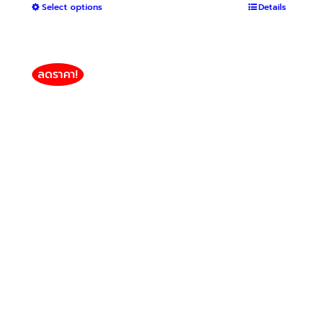
This
Select options
฿400
Details
product
through
has
฿1,500
multiple
variants.
ลดราคา!
The
options
may
be
chosen
on
the
product
page