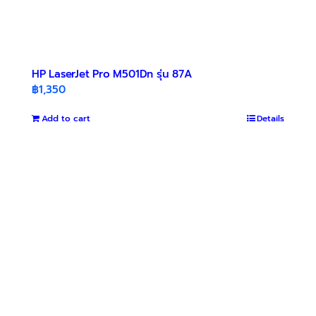
HP LaserJet Pro M501Dn รุ่น 87A
฿
1,350
Add to cart
Details