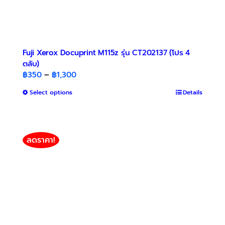
Fuji Xerox Docuprint M115z รุ่น CT202137 (โปร 4
ตลับ)
Price
฿
350
–
฿
1,300
range:
This
Select options
Details
฿350
product
through
has
฿1,300
multiple
variants.
ลดราคา!
The
options
may
be
chosen
on
the