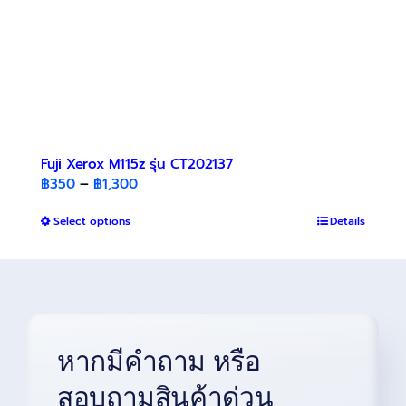
product
page
Fuji Xerox M115z รุ่น CT202137
Price
฿
350
–
฿
1,300
range:
This
Select options
฿350
Details
product
through
has
฿1,300
multiple
variants.
The
options
หากมีคำถาม หรือ
may
be
สอบถามสินค้าด่วน
chosen