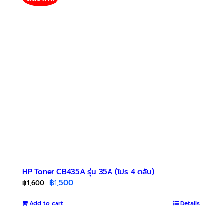
HP Toner CB435A รุ่น 35A (โปร 4 ตลับ)
Original
Current
฿
1,500
฿
1,600
price
price
Add to cart
was:
is:
Details
฿1,600.
฿1,500.