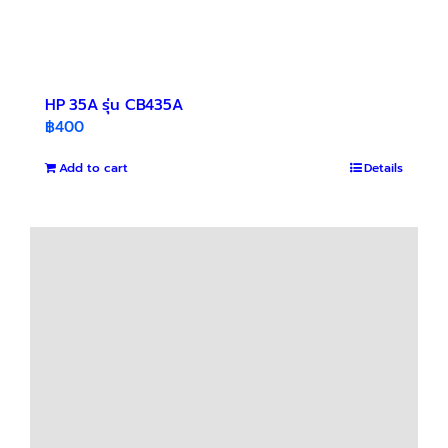
HP 35A รุ่น CB435A
฿
400
Add to cart
Details