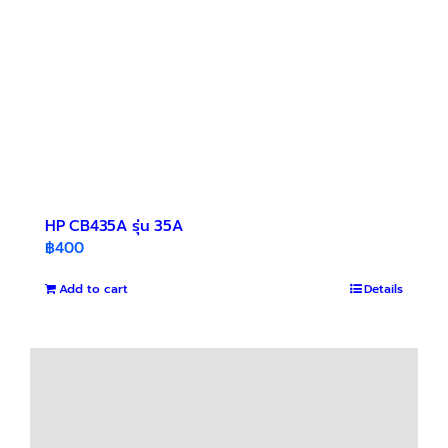
HP CB435A รุ่น 35A
฿
400
Add to cart
Details