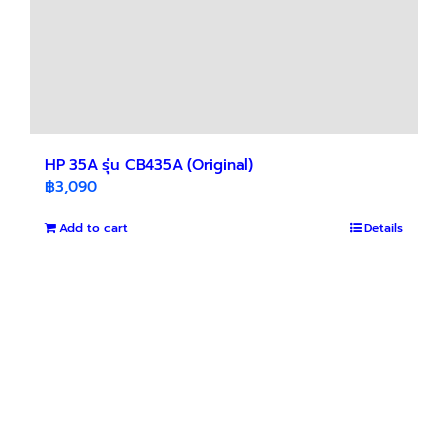
HP 35A รุ่น CB435A (Original)
฿
3,090
Add to cart
Details