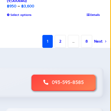
(9,000แผ่น)
Price
฿
950
–
฿
3,600
range:
This
Select options
Details
฿950
product
through
has
฿3,600
multiple
variants.
1
2
…
8
Next
The
options
may
be
chosen
on
the
product
093-595-8585
page