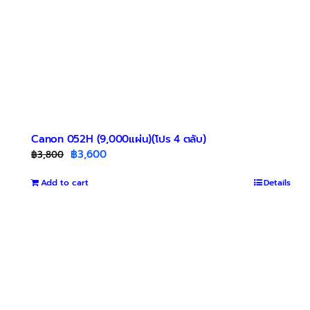
Canon 052H (9,000แผ่น)(โปร 4 ตลับ)
Original
Current
฿
3,600
฿
3,800
price
price
Add to cart
was:
is:
Details
฿3,800.
฿3,600.