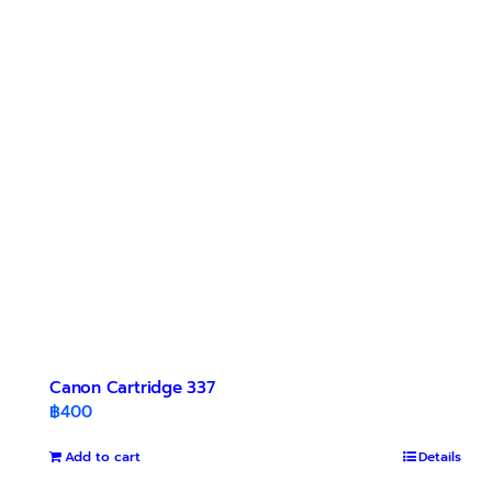
Canon Cartridge 337
฿
400
Add to cart
Details