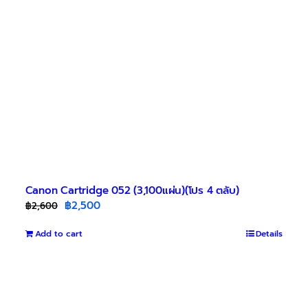
chosen
on
the
product
page
Canon Cartridge 052 (3,100แผ่น)(โปร 4 ตลับ)
Original
Current
฿
2,500
฿
2,600
price
price
Add to cart
was:
is:
Details
฿2,600.
฿2,500.