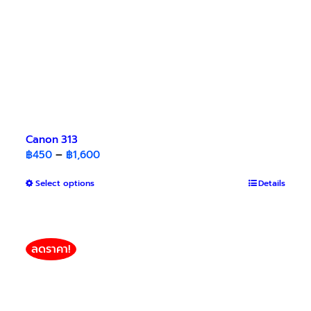
Canon 313
Price
฿
450
–
฿
1,600
range:
This
Select options
฿450
Details
product
through
has
฿1,600
multiple
variants.
ลดราคา!
The
options
may
be