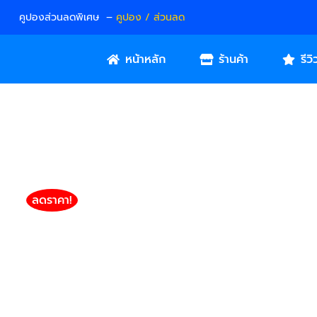
คูปองส่วนลดพิเศษ –
คูปอง / ส่วนลด
หน้าหลัก
ร้านค้า
รีวิ
ลดราคา!