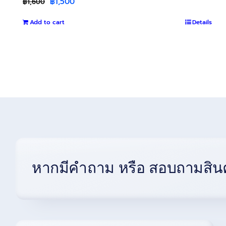
Original
Current
฿
1,500
฿
1,600
price
price
Add to cart
was:
is:
Details
฿1,600.
฿1,500.
หากมีคำถาม หรือ สอบถามสินค