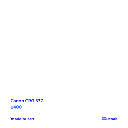
Canon CRG 337
฿
400
Add to cart
Details