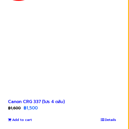
Canon CRG 337 (โปร 4 ตลับ)
Original
Current
฿
1,500
฿
1,600
price
price
Add to cart
was:
is:
Details
฿1,600.
฿1,500.