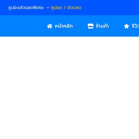
คูปองส่วนลดพิเศษ –
คูปอง / ส่วนลด
หน้าหลัก
ร้านค้า
รีวิ