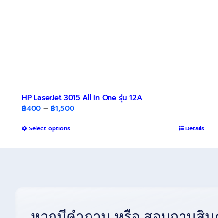
HP LaserJet 3015 All In One รุ่น 12A
Price
฿
400
–
฿
1,500
range:
This
Select options
฿400
Details
product
through
has
฿1,500
multiple
variants.
The
options
may
หากมีคำถาม หรือ สอบถามสินค
be