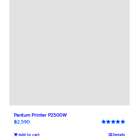
Pantum Printer P2500W
฿
2,590
Rated
5.00
out of 5
Add to cart
Details