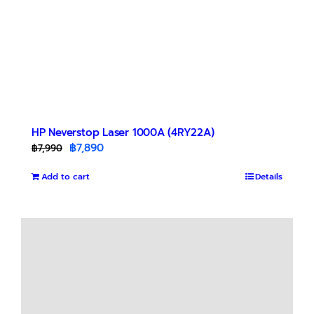
HP Neverstop Laser 1000A (4RY22A)
Original
Current
฿
7,890
฿
7,990
price
price
Add to cart
was:
is:
Details
฿7,990.
฿7,890.