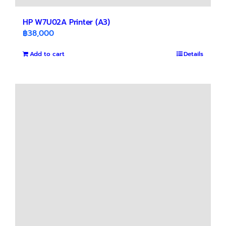
HP W7U02A Printer (A3)
฿
38,000
Add to cart
Details