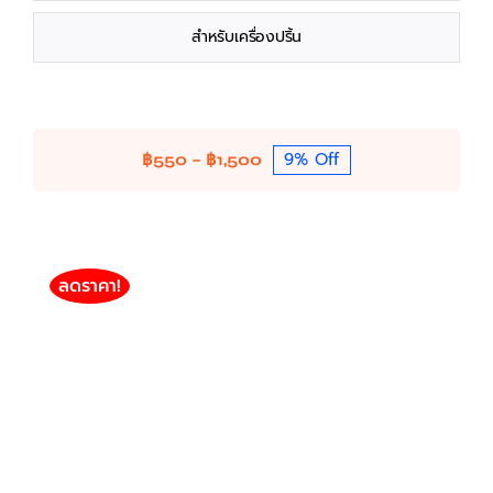
สำหรับเครื่องปริ้น
9% Off
Price
฿
550
–
฿
1,500
range:
฿550
through
฿1,500
ลดราคา!
HP MFP 136 รุ่น W1112A / 110A (1,500แผ่น)(โปร 3
ตลับ)
HP
HP Toner / Drum / Ink (Compatible)
MonoChrome HP Toner (Compatible)
฿
550
฿
1,500
Price
–