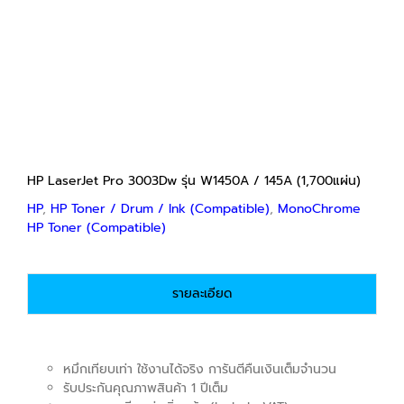
฿
750
฿
2,800
Price
–
range:
฿750
through
฿2,800
HP LaserJet Pro 3003Dw รุ่น W1450A / 145A (1,700แผ่น)
HP
,
HP Toner / Drum / Ink (Compatible)
,
MonoChrome
HP Toner (Compatible)
รายละเอียด
หมึกเทียบเท่า ใช้งานได้จริง การันตีคืนเงินเต็มจำนวน
รับประกันคุณภาพสินค้า 1 ปีเต็ม