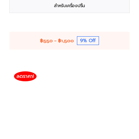
สำหรับเครื่องปริ้น
9% Off
Price
฿
550
–
฿
1,500
range:
฿550
through
฿1,500
ลดราคา!
HP LaserJet 108A รุ่น W1112A / 110A (1,500แผ่น)
(โปร 3 ตลับ)
HP
HP Toner / Drum / Ink (Compatible)
MonoChrome HP Toner (Compatible)
฿
550
฿
1,500
Price
–
range: