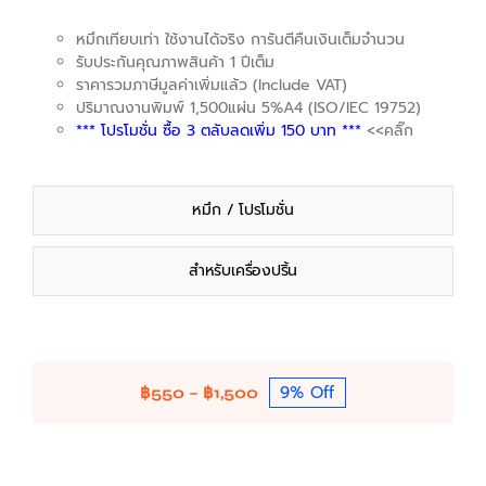
หมึกเทียบเท่า ใช้งานได้จริง การันตีคืนเงินเต็มจำนวน
รับประกันคุณภาพสินค้า 1 ปีเต็ม
ราคารวมภาษีมูลค่าเพิ่มแล้ว (Include VAT)
ปริมาณงานพิมพ์ 1,500แผ่น 5%A4 (ISO/IEC 19752)
*** โปรโมชั่น ซื้อ 3 ตลับลดเพิ่ม 150 บาท ***
<<คลิ๊ก
หมึก / โปรโมชั่น
สำหรับเครื่องปริ้น
9% Off
Price
฿
550
–
฿
1,500
range:
฿550
through
฿1,500