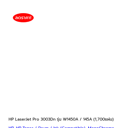
through
฿2,800
ลดราคา!
HP LaserJet Pro 3003Dn รุ่น W1450A / 145A
(1,700แผ่น)
HP
HP Toner / Drum / Ink (Compatible)
MonoChrome HP Toner (Compatible)
฿
750
฿
2,800
Price
–
range:
฿750
through
฿2,800
HP LaserJet Pro 3003Dn รุ่น W1450A / 145A (1,700แผ่น)