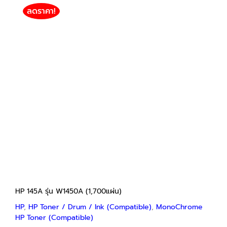
ลดราคา!
HP 145A รุ่น W1450A (1,700แผ่น)
HP
HP Toner / Drum / Ink (Compatible)
MonoChrome HP Toner (Compatible)
฿
750
฿
2,800
Price
–
range:
฿750
through
฿2,800
HP 145A รุ่น W1450A (1,700แผ่น)
HP
,
HP Toner / Drum / Ink (Compatible)
,
MonoChrome
HP Toner (Compatible)