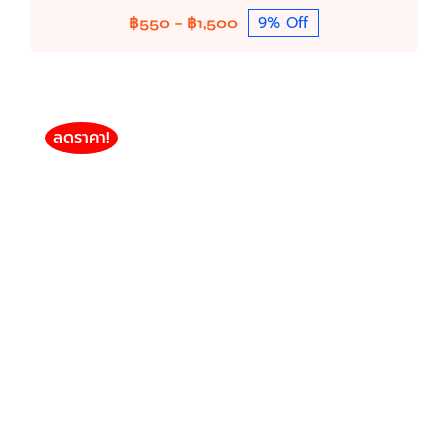
9% Off
Price
฿
550
–
฿
1,500
range:
฿550
through
฿1,500
ลดราคา!
HP 108W รุ่น W1112A / 110A (1,500แผ่น)
HP
HP Toner / Drum / Ink (Compatible)
MonoChrome HP Toner (Compatible)
฿
550
฿
1,500
Price
–
range:
฿550
through
฿1,500