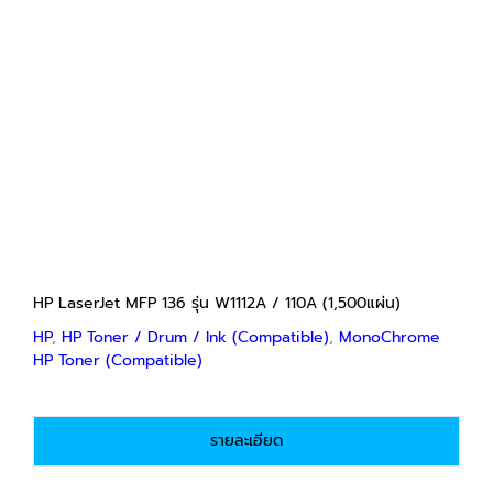
HP LaserJet MFP 136 รุ่น W1112A / 110A
(1,500แผ่น)
HP
HP Toner / Drum / Ink (Compatible)
MonoChrome HP Toner (Compatible)
฿
550
฿
1,500
Price
–
range:
฿550
through
฿1,500
HP LaserJet MFP 136 รุ่น W1112A / 110A (1,500แผ่น)
HP
,
HP Toner / Drum / Ink (Compatible)
,
MonoChrome
HP Toner (Compatible)
รายละเอียด