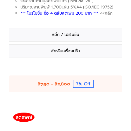
ราคารวมภาษีมูลค่าเพิ่มแล้ว (Include VAT)
ปริมาณงานพิมพ์ 1,700แผ่น 5%A4 (ISO/IEC 19752)
*** โปรโมชั่น ซื้อ 4 ตลับลดเพิ่ม 200 บาท ***
<<คลิ๊ก
หมึก / โปรโมชั่น
สำหรับเครื่องปริ้น
7% Off
Price
฿
750
–
฿
2,800
range:
฿750
through
฿2,800
ลดราคา!