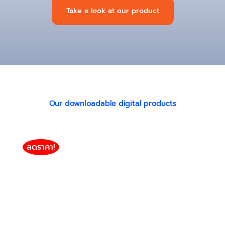
Take a look at our product
Our downloadable digital products
ลดราคา!
HP LaserJet Pro 3003Dw รุ่น W1450A / 145A
(1,700แผ่น)
HP
HP Toner / Drum / Ink (Compatible)
MonoChrome HP Toner (Compatible)