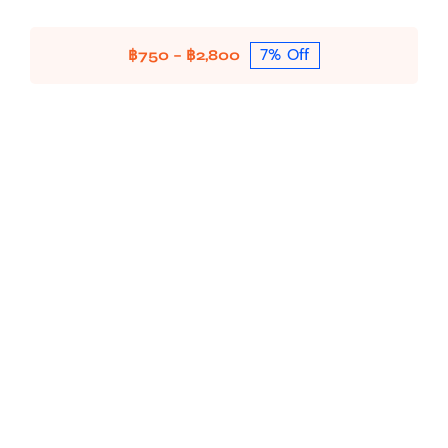
7% Off
Price
฿
750
–
฿
2,800
range:
฿750
through
฿2,800
HP W1450A รุ่น 145A (1,700แผ่น)(Original)
HP
HP Toner / Drum / Ink (Original)
MonoChrome
HP Toner (Original)
฿
2,470