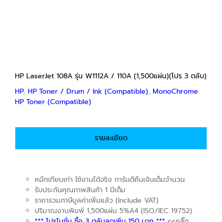
฿550
through
฿1,500
HP LaserJet 108A รุ่น W1112A / 110A (1,500แผ่น)(โปร 3 ตลับ)
HP
,
HP Toner / Drum / Ink (Compatible)
,
MonoChrome
HP Toner (Compatible)
รายละเอียด
หมึกเทียบเท่า ใช้งานได้จริง การันตีคืนเงินเต็มจำนวน
รับประกันคุณภาพสินค้า 1 ปีเต็ม
ราคารวมภาษีมูลค่าเพิ่มแล้ว (Include VAT)
ปริมาณงานพิมพ์ 1,500แผ่น 5%A4 (ISO/IEC 19752)
*** โปรโมชั่น ซื้อ 3 ตลับลดเพิ่ม 150 บาท ***
<<คลิ๊ก