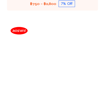
7% Off
Price
฿
750
–
฿
2,800
range:
฿750
through
฿2,800
ลดราคา!
HP LaserJet MFP 138 รุ่น W1112A / 110A
(1,500แผ่น)(โปร 3 ตลับ)
HP
HP Toner / Drum / Ink (Compatible)
MonoChrome HP Toner (Compatible)
฿
550
฿
1,500
Price
–
range:
฿550
through
฿1,500