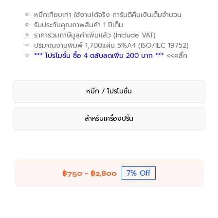
หมึกเทียบเท่า ใช้งานได้จริง การันตีคืนเงินเต็มจำนวน
รับประกันคุณภาพสินค้า 1 ปีเต็ม
ราคารวมภาษีมูลค่าเพิ่มแล้ว (Include VAT)
ปริมาณงานพิมพ์ 1,700แผ่น 5%A4 (ISO/IEC 19752)
*** โปรโมชั่น ซื้อ 4 ตลับลดเพิ่ม 200 บาท ***
<<คลิ๊ก
หมึก / โปรโมชั่น
สำหรับเครื่องปริ้น
7% Off
Price
฿
750
–
฿
2,800
range:
฿750
through
฿2,800